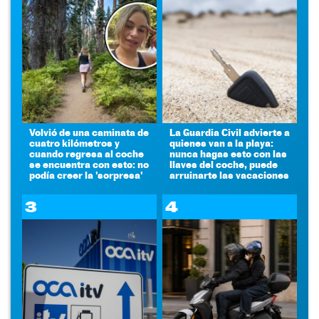
Volvió de una caminata de
La Guardia Civil advierte a
cuatro kilómetros y
quienes van a la playa:
cuando regresa al coche
nunca hagas esto con las
se encuentra con esto: no
llaves del coche, puede
podía creer la 'sorpresa'
arruinarte las vacaciones
3
4