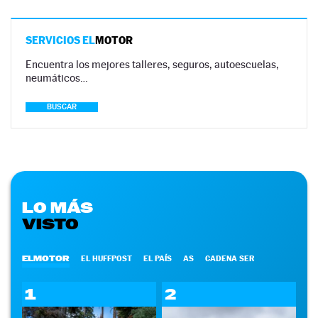
SERVICIOS EL
MOTOR
Encuentra los mejores talleres, seguros, autoescuelas,
neumáticos…
BUSCAR
LO MÁS
VISTO
ELMOTOR
EL HUFFPOST
EL PAÍS
AS
CADENA SER
1
2