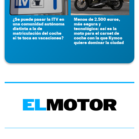
¿Se puede pasar la ITV en
Menos de 2.500 euros,
una comunidad autónoma
más segura y
distinta a la de
tecnológica: así es la
matriculación del coche
moto para el carnet de
si te toca en vacaciones?
coche con la que Kymco
quiere dominar la ciudad