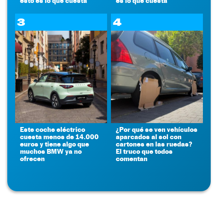
esto es lo que cuesta
es lo que cuesta
3
4
Este coche eléctrico
¿Por qué se ven vehículos
cuesta menos de 14.000
aparcados al sol con
euros y tiene algo que
cartones en las ruedas?
muchos BMW ya no
El truco que todos
ofrecen
comentan