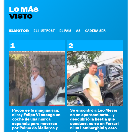
LO MÁS
VISTO
ELMOTOR
EL HUFFPOST
EL PAÍS
AS
CADENA SER
1
2
Pocos se lo imaginarían:
Se encontró a Leo Messi
el rey Felipe VI escoge un
en un aparcamiento... y
coche de una marca
descubrió la bestia que
española para moverse
conduce: no es un Ferrari
por Palma de Mallorca y
ni un Lamborghini y esto