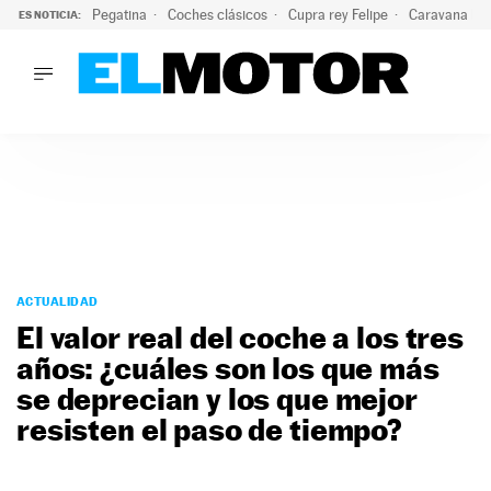
Pegatina
Coches clásicos
Cupra rey Felipe
Caravana lig
ES NOTICIA:
LO ÚLTIMO
¿Conocías esta pegatina de moda?: puede salvar tu coche d
LO ÚLTIMO
¿Conocías esta pegatina de moda?: puede salvar tu coche de
ACTUALIDAD
ELÉCTRICOS
CONDUCIR
PRUEBAS
Saltar
VIRALES
al
ACTUALIDAD
PODCAST
contenido
El valor real del coche a los tres
MOTOS
años: ¿cuáles son los que más
TECNOLOGÍA
se deprecian y los que mejor
SUPERCOCHES
MOTORTV
resisten el paso de tiempo?
PREMIOS
SERVICIOS