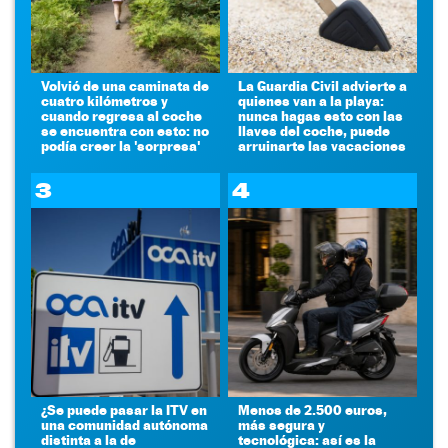
Volvió de una caminata de
La Guardia Civil advierte a
cuatro kilómetros y
quienes van a la playa:
cuando regresa al coche
nunca hagas esto con las
se encuentra con esto: no
llaves del coche, puede
podía creer la 'sorpresa'
arruinarte las vacaciones
3
4
¿Se puede pasar la ITV en
Menos de 2.500 euros,
una comunidad autónoma
más segura y
distinta a la de
tecnológica: así es la