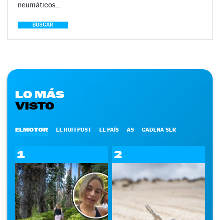
neumáticos…
BUSCAR
LO MÁS
VISTO
ELMOTOR
EL HUFFPOST
EL PAÍS
AS
CADENA SER
1
2