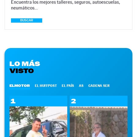
Encuentra los mejores talleres, seguros, autoescuelas,
neumáticos…
BUSCAR
LO MÁS
VISTO
ELMOTOR
EL HUFFPOST
EL PAÍS
AS
CADENA SER
1
2