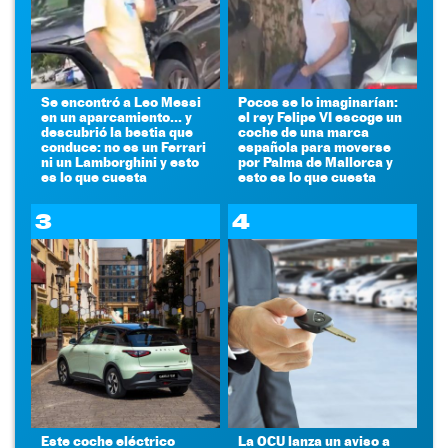
Se encontró a Leo Messi
Pocos se lo imaginarían:
en un aparcamiento... y
el rey Felipe VI escoge un
descubrió la bestia que
coche de una marca
conduce: no es un Ferrari
española para moverse
ni un Lamborghini y esto
por Palma de Mallorca y
es lo que cuesta
esto es lo que cuesta
3
4
Este coche eléctrico
La OCU lanza un aviso a