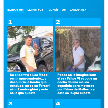
ELMOTOR
EL HUFFPOST
EL PAÍS
AS
CADENA SER
1
2
Se encontró a Leo Messi
Pocos se lo imaginarían:
en un aparcamiento... y
el rey Felipe VI escoge un
descubrió la bestia que
coche de una marca
conduce: no es un Ferrari
española para moverse
ni un Lamborghini y esto
por Palma de Mallorca y
es lo que cuesta
esto es lo que cuesta
3
4