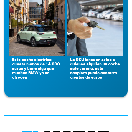
Este coche eléctrico
La OCU lanza un aviso a
cuesta menos de 14.000
quienes alquilen un coche
euros y tiene algo que
este verano: este
muchos BMW ya no
despiste puede costarte
ofrecen
cientos de euros