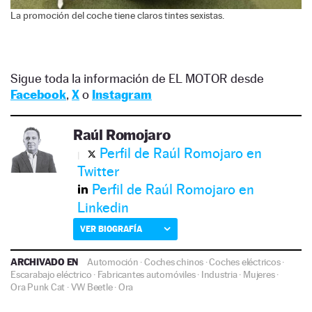
La promoción del coche tiene claros tintes sexistas.
Sigue toda la información de EL MOTOR desde
Facebook
,
X
o
Instagram
Raúl Romojaro
Perfil de Raúl Romojaro en
Twitter
Perfil de Raúl Romojaro en
Linkedin
VER BIOGRAFÍA
ARCHIVADO EN
Automoción
·
Coches chinos
·
Coches eléctricos
·
Escarabajo eléctrico
·
Fabricantes automóviles
·
Industria
·
Mujeres
·
Ora Punk Cat
·
VW Beetle
·
Ora