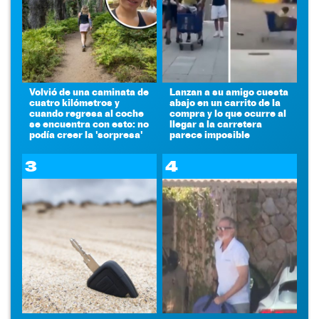
Volvió de una caminata de
Lanzan a su amigo cuesta
cuatro kilómetros y
abajo en un carrito de la
cuando regresa al coche
compra y lo que ocurre al
se encuentra con esto: no
llegar a la carretera
podía creer la 'sorpresa'
parece imposible
3
4