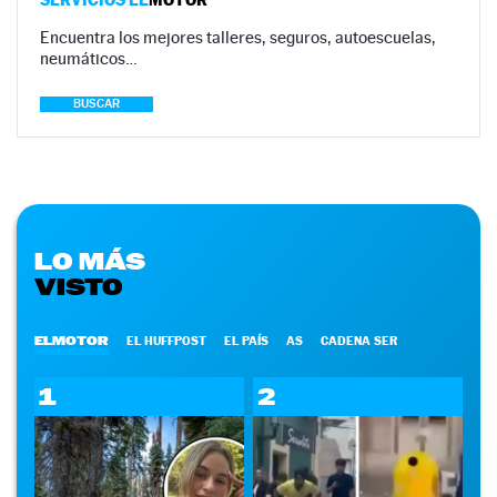
Encuentra los mejores talleres, seguros, autoescuelas,
neumáticos…
BUSCAR
LO MÁS
VISTO
ELMOTOR
EL HUFFPOST
EL PAÍS
AS
CADENA SER
1
2