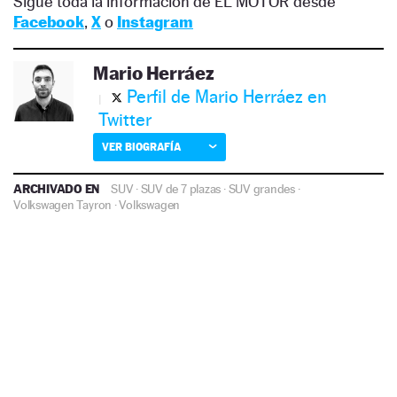
Sigue toda la información de EL MOTOR desde
Facebook
,
X
o
Instagram
Mario Herráez
Perfil de Mario Herráez en
Twitter
VER BIOGRAFÍA
ARCHIVADO EN
SUV
·
SUV de 7 plazas
·
SUV grandes
·
Volkswagen Tayron
·
Volkswagen