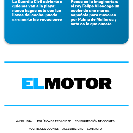
La Guardia Civil advierte a
Pocos se lo imaginarían:
quienes van a la playa:
el rey Felipe VI escoge un
nunca hagas esto con las
coche de una marca
llaves del coche, puede
española para moverse
arruinarte las vacaciones
por Palma de Mallorca y
esto es lo que cuesta
AVISO LEGAL
POLÍTICA DE PRIVACIDAD
CONFIGURACIÓN DE COOKIES
POLÍTICA DE COOKIES
ACCESIBILIDAD
CONTACTO