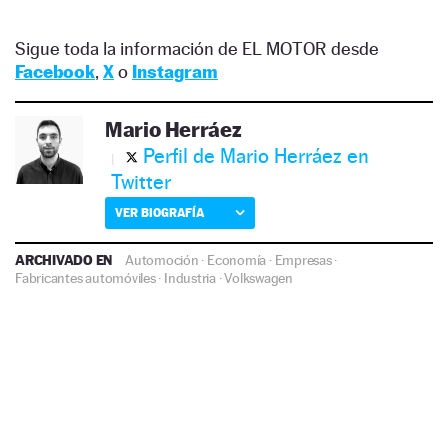
Sigue toda la información de EL MOTOR desde
Facebook
,
X
o
Instagram
Mario Herráez
Perfil de Mario Herráez en
Twitter
VER BIOGRAFÍA
ARCHIVADO EN
Automoción
·
Economía
·
Empresas
·
Fabricantes automóviles
·
Industria
·
Volkswagen