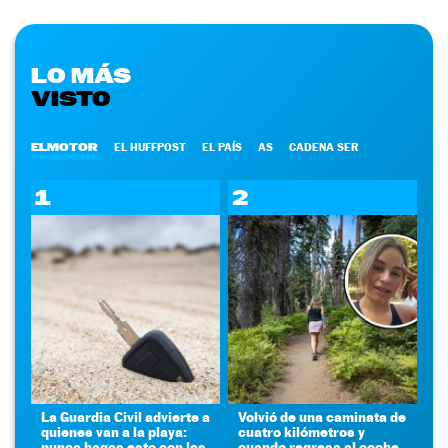
LO MÁS
VISTO
ELMOTOR
EL HUFFPOST
EL PAÍS
AS
CADENA SER
1
2
La Guardia Civil advierte a
Volvió de una caminata de
quienes van a la playa:
cuatro kilómetros y
nunca hagas esto con las
cuando regresa al coche