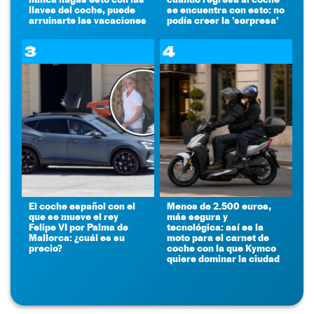
llaves del coche, puede
se encuentra con esto: no
arruinarte las vacaciones
podía creer la 'sorpresa'
3
4
El coche español con el
Menos de 2.500 euros,
que se mueve el rey
más segura y
Felipe VI por Palma de
tecnológica: así es la
Mallorca: ¿cuál es su
moto para el carnet de
precio?
coche con la que Kymco
quiere dominar la ciudad