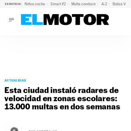
Niños coche
Smart #2
Multa conducir
A-2
Baliza V-1
ES NOTICIA:
LO ÚLTIMO
El probable colapso tras el eclipse: la DGT prevé un millón 
LO ÚLTIMO
El probable colapso tras el eclipse: la DGT prevé un millón 
ACTUALIDAD
ELÉCTRICOS
CONDUCIR
PRUEBAS
Saltar
VIRALES
al
ACTUALIDAD
PODCAST
contenido
Esta ciudad instaló radares de
MOTOS
velocidad en zonas escolares:
TECNOLOGÍA
13.000 multas en dos semanas
SUPERCOCHES
MOTORTV
PREMIOS
SERVICIOS