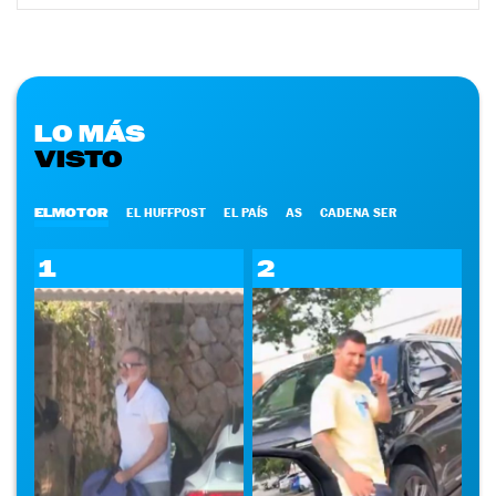
LO MÁS
VISTO
ELMOTOR
EL HUFFPOST
EL PAÍS
AS
CADENA SER
1
2