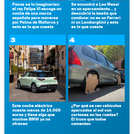
Pocos se lo imaginarían:
Se encontró a Leo Messi
el rey Felipe VI escoge un
en un aparcamiento... y
coche de una marca
descubrió la bestia que
española para moverse
conduce: no es un Ferrari
por Palma de Mallorca y
ni un Lamborghini y esto
esto es lo que cuesta
es lo que cuesta
3
4
Este coche eléctrico
¿Por qué se ven vehículos
cuesta menos de 14.000
aparcados al sol con
euros y tiene algo que
cartones en las ruedas?
muchos BMW ya no
El truco que todos
ofrecen
comentan