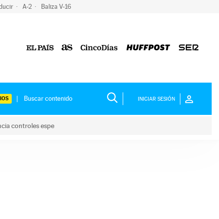
ducir
A-2
Baliza V-16
IOS
INICIAR SESIÓN
ncia controles espe
 y anuncia controles espe