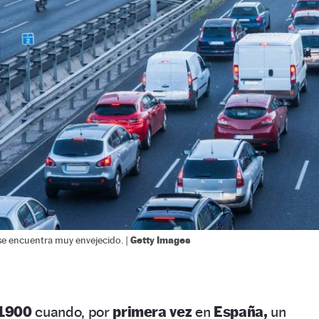
Getty Images
se encuentra muy envejecido. |
 1900
cuando, por
primera vez
en
España,
un