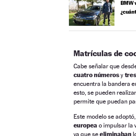
BMW ve
¿cuán
Matrículas de co
Cabe señalar que desd
cuatro números
y
tres
encuentra la bandera eu
esto, se pueden realiza
permite que puedan p
Este modelo se adoptó, 
europea
o impulsar la 
ya que se
eliminaban
l