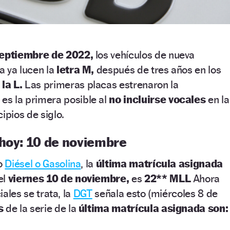
septiembre de 2022,
los vehículos de nueva
 ya lucen la
letra M,
después de tres años en los
la L.
Las primeras placas estrenaron la
 es la primera posible al
no incluirse vocales
en la
ipios de siglo.
 hoy: 10 de noviembre
io
Diésel o Gasolina
, la
última matrícula asignada
el
viernes 10 de noviembre,
es
22** MLL
Ahora
iales se trata, la
DGT
señala esto (miércoles 8 de
s
de la serie de la
última matrícula asignada son: