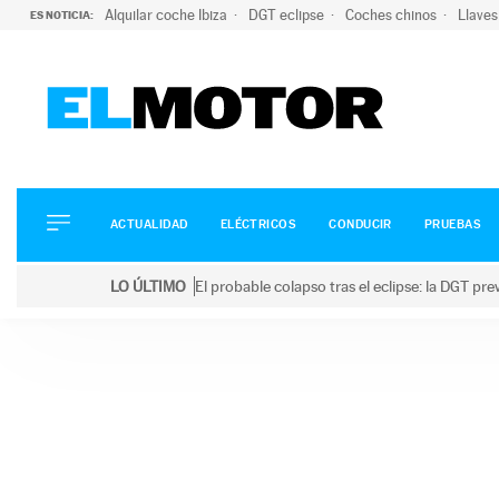
Alquilar coche Ibiza
DGT eclipse
Coches chinos
Llaves
ES NOTICIA:
ACTUALIDAD
ELÉCTRICOS
CONDUCIR
ACTUALIDAD
ELÉCTRICOS
CONDUCIR
PRUEBAS
PRUEBAS
Saltar
VIRALES
LO ÚLTIMO
El probable colapso tras el eclipse: la DGT p
al
PODCAST
LO ÚLTIMO
El probable colapso tras el eclipse: la DGT prevé u
contenido
MOTOS
TECNOLOGÍA
SUPERCOCHES
MOTORTV
PREMIOS
SERVICIOS