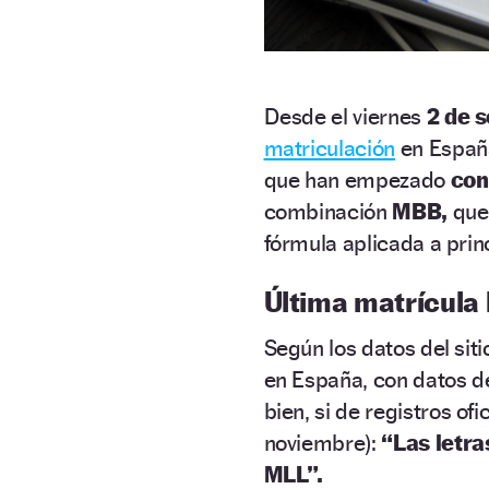
Desde el viernes
2 de 
matriculación
en España
que han empezado
con 
combinación
MBB,
que
fórmula aplicada a princ
Última matrícula
Según los datos del sit
en España, con datos d
bien, si de registros ofic
noviembre):
“Las letra
MLL”.