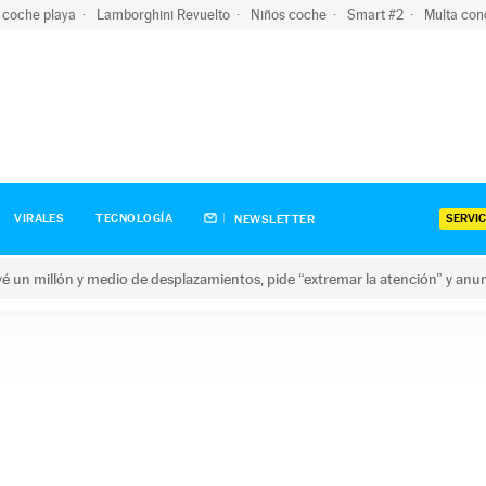
 coche playa
Lamborghini Revuelto
Niños coche
Smart #2
Multa con
SERVIC
VIRALES
TECNOLOGÍA
NEWSLETTER
revé un millón y medio de desplazamientos, pide “extremar la atención” y anu
n millón y medio de desplazamientos, pide “extremar la atención”