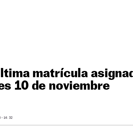
última matrícula asignad
es 10 de noviembre
- 14: 32