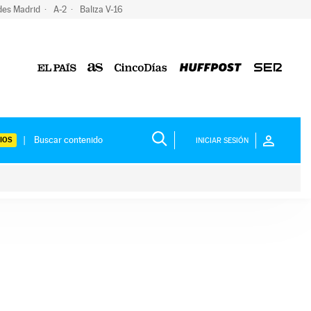
des Madrid
A-2
Baliza V-16
IOS
INICIAR SESIÓN