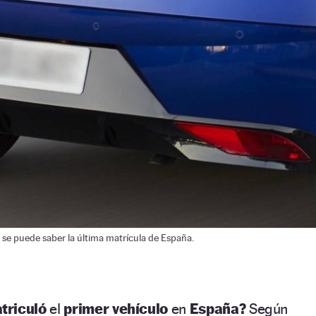
 se puede saber la última matrícula de España.
triculó
el
primer vehículo
en
España?
Según