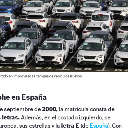
rtido en improvisadas campas de vehículos nuevos.
che en España
de septiembre de
2000,
la matrícula consta de
 letras.
Además, en el costado izquierdo, se
ropea, sus estrellas y la
letra E
(de
España
). Con