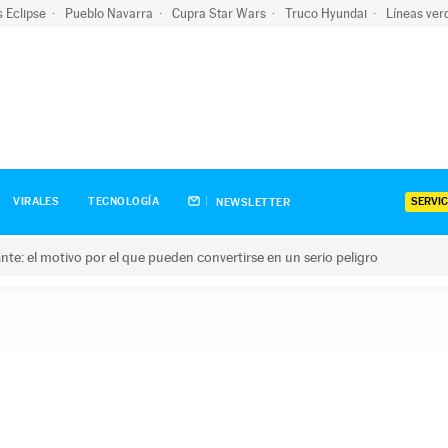
s Eclipse
Pueblo Navarra
Cupra Star Wars
Truco Hyundai
Líneas ver
SERVIC
VIRALES
TECNOLOGÍA
NEWSLETTER
olante: el motivo por el que pueden convertirse en un serio peligro
e: el motivo por el que pueden convertirse en un serio peligro