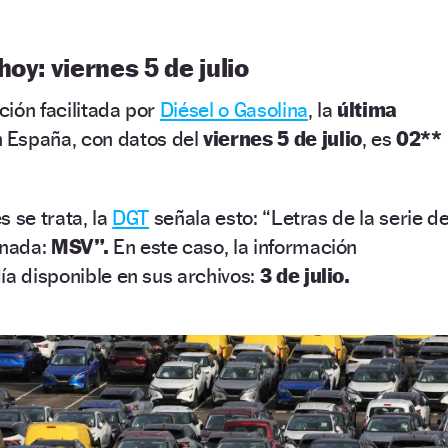
oy: viernes 5 de julio
ión facilitada por
Diésel o Gasolina
, la
última
 España, con datos del
viernes 5 de julio
, es
02**
es se trata, la
DGT
señala esto: “Letras de la serie d
gnada:
MSV”.
En este caso, la información
ía disponible en sus archivos:
3 de julio.