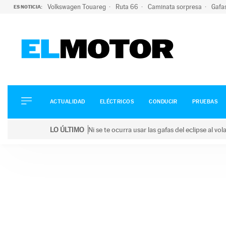
Volkswagen Touareg
Ruta 66
Caminata sorpresa
Gafa
ES NOTICIA:
ACTUALIDAD
ELÉCTRICOS
CONDUCIR
ACTUALIDAD
ELÉCTRICOS
CONDUCIR
PRUEBAS
PRUEBAS
Saltar
VIRALES
LO ÚLTIMO
Ni se te ocurra usar las gafas del eclipse al v
al
PODCAST
LO ÚLTIMO
Ni se te ocurra usar las gafas del eclipse al volant
contenido
MOTOS
TECNOLOGÍA
SUPERCOCHES
MOTORTV
PREMIOS
SERVICIOS