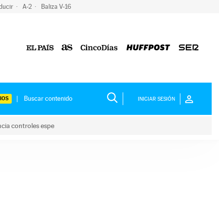
ducir
A-2
Baliza V-16
IOS
INICIAR SESIÓN
ncia controles espe
 y anuncia controles espe