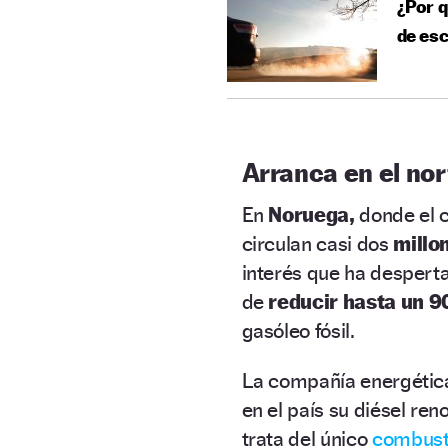
¿Por q
de esc
Arranca en el no
En
Noruega,
donde el c
circulan casi dos
millo
interés que ha despert
de
reducir hasta un 9
gasóleo fósil.
La compañía energétic
en el país su diésel re
trata del único
combust