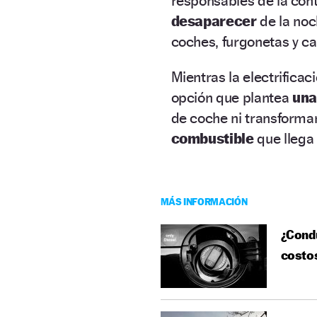
responsables de la con
desaparecer
de la noc
coches, furgonetas y ca
Mientras la electrificac
opción que plantea
una
de coche ni transformar 
combustible
que llega 
MÁS INFORMACIÓN
¿Condu
costos