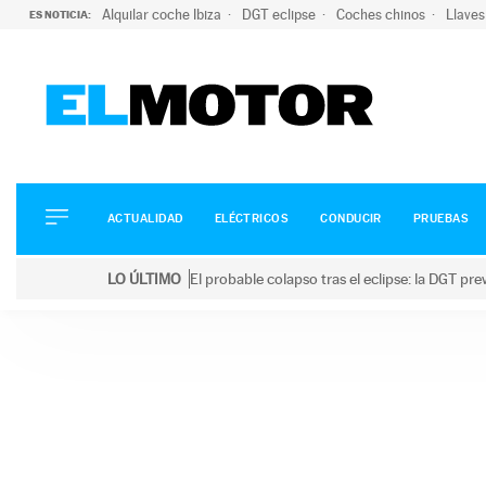
Alquilar coche Ibiza
DGT eclipse
Coches chinos
Llaves
ES NOTICIA:
ACTUALIDAD
ELÉCTRICOS
CONDUCIR
ACTUALIDAD
ELÉCTRICOS
CONDUCIR
PRUEBAS
PRUEBAS
Saltar
VIRALES
LO ÚLTIMO
El probable colapso tras el eclipse: la DGT p
al
PODCAST
LO ÚLTIMO
El probable colapso tras el eclipse: la DGT prevé u
contenido
MOTOS
TECNOLOGÍA
SUPERCOCHES
MOTORTV
PREMIOS
SERVICIOS