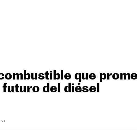
 combustible que prom
 futuro del diésel
: 21