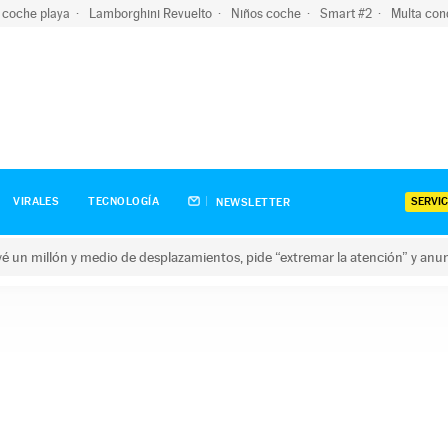
 coche playa
Lamborghini Revuelto
Niños coche
Smart #2
Multa con
SERVIC
VIRALES
TECNOLOGÍA
NEWSLETTER
revé un millón y medio de desplazamientos, pide “extremar la atención” y anu
n millón y medio de desplazamientos, pide “extremar la atención”