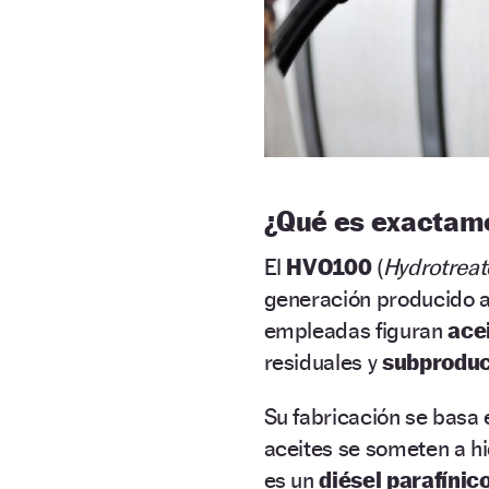
¿Qué es exactam
El
HVO100
(
Hydrotreat
generación producido a 
empleadas figuran
acei
residuales y
subprodu
Su fabricación se basa
aceites se someten a hi
es un
diésel parafínic