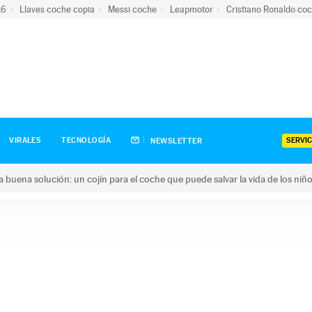
-16
Llaves coche copia
Messi coche
Leapmotor
Cristiano Ronaldo co
SERVIC
VIRALES
TECNOLOGÍA
NEWSLETTER
una buena solución: un cojín para el coche que puede salvar la vida de los niñ
ena solución: un cojín para el coche que puede salvar la vida de 