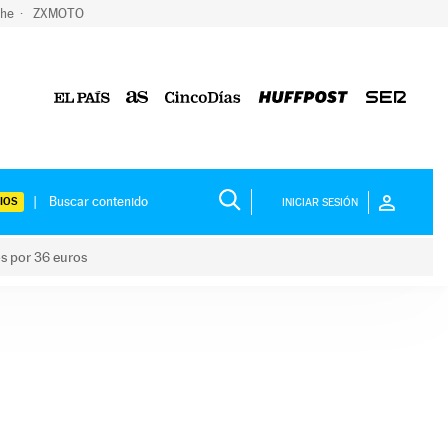
che
ZXMOTO
IOS
INICIAR SESIÓN
os por 36 euros
los niños por 36 euros