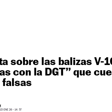
ta sobre las balizas V-1
as con la DGT” que cue
 falsas
Z
5 ENE 26 - 14: 57