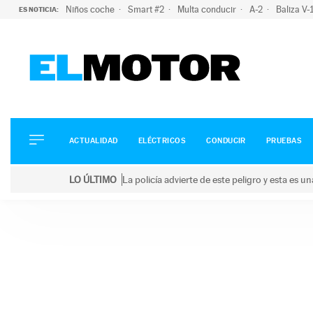
Niños coche
Smart #2
Multa conducir
A-2
Baliza V
ES NOTICIA:
ACTUALIDAD
ELÉCTRICOS
CONDUCIR
ACTUALIDAD
ELÉCTRICOS
CONDUCIR
PRUEBAS
PRUEBAS
Saltar
VIRALES
LO ÚLTIMO
La policía advierte de este peligro y esta es 
al
PODCAST
LO ÚLTIMO
La policía advierte de este peligro y esta es una bu
contenido
MOTOS
TECNOLOGÍA
SUPERCOCHES
MOTORTV
PREMIOS
SERVICIOS