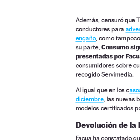
Además, censuró que Tr
conductores para
adver
engaño
, como tampoco 
su parte,
Consumo sigu
presentadas por Facu
consumidores sobre cuá
recogido Servimedia.
Al igual que en los c
aso
diciembre
, las nuevas 
modelos certificados po
Devolución de la 
Facua ha constatado qu