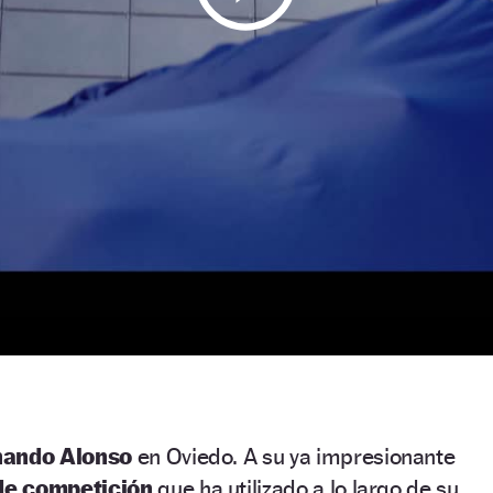
nando Alonso
en Oviedo. A su ya impresionante
de competición
que ha utilizado a lo largo de su