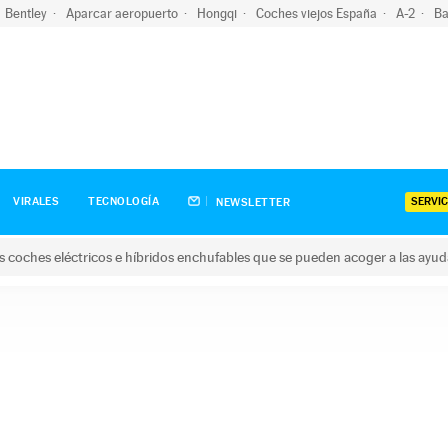
Bentley
Aparcar aeropuerto
Hongqi
Coches viejos España
A-2
Ba
SERVIC
VIRALES
TECNOLOGÍA
NEWSLETTER
s coches eléctricos e híbridos enchufables que se pueden acoger a las ayu
hes eléctricos e híbridos enchufables que se pueden acoger a la