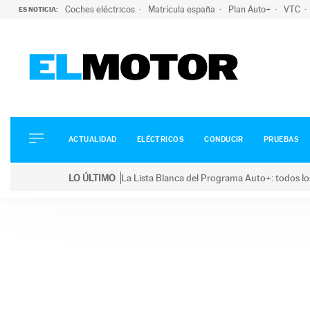
Coches eléctricos
Matrícula españa
Plan Auto+
VTC
ES NOTICIA:
ACTUALIDAD
ELÉCTRICOS
CONDUCIR
ACTUALIDAD
ELÉCTRICOS
CONDUCIR
PRUEBAS
PRUEBAS
Saltar
VIRALES
LO ÚLTIMO
La Lista Blanca del Programa Auto+: todos lo
al
PODCAST
LO ÚLTIMO
La Lista Blanca del Programa Auto+: todos los coc
contenido
MOTOS
TECNOLOGÍA
SUPERCOCHES
MOTORTV
PREMIOS
SERVICIOS