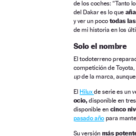
de los coches: “Tanto l
del Dakar es lo que
aña
y ver un poco
todas las
de mi historia en los úl
Solo el nombre
El todoterreno prepara
competición de Toyota,
up
de la marca, aunqu
El
Hilux
de serie es un 
ocio,
disponible en tres
disponible en
cinco ni
pasado año
para manten
Su versión
más potent