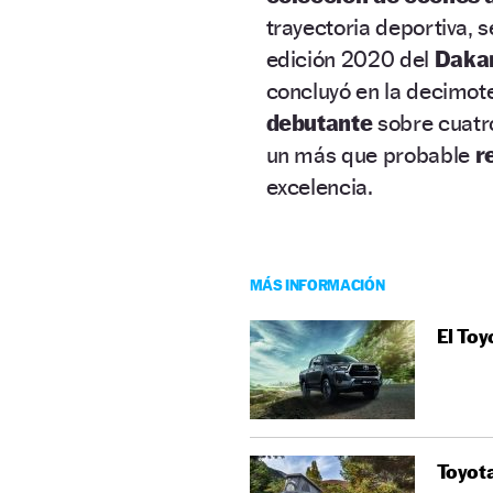
trayectoria deportiva, 
edición 2020 del
Daka
concluyó en la decimot
debutante
sobre cuatro
un más que probable
r
excelencia.
MÁS INFORMACIÓN
El Toy
Toyot