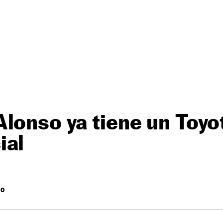
lonso ya tiene un Toyot
ial
RO