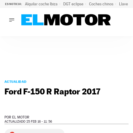
Alquilar coche Ibiza
DGT eclipse
Coches chinos
Llaves 
ES NOTICIA:
LO ÚLTIMO
El probable colapso tras el eclipse: la DGT prevé un millón 
LO ÚLTIMO
El probable colapso tras el eclipse: la DGT prevé un millón 
ACTUALIDAD
ELÉCTRICOS
CONDUCIR
PRUEBAS
Saltar
VIRALES
al
ACTUALIDAD
PODCAST
contenido
Ford F-150 R Raptor 2017
MOTOS
TECNOLOGÍA
SUPERCOCHES
MOTORTV
POR
EL MOTOR
PREMIOS
ACTUALIZADO 25 FEB 16 - 11: 56
SERVICIOS