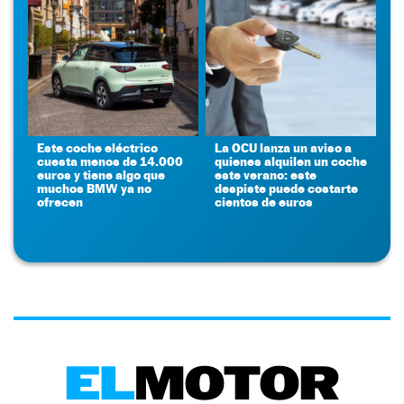
Este coche eléctrico
La OCU lanza un aviso a
cuesta menos de 14.000
quienes alquilen un coche
euros y tiene algo que
este verano: este
muchos BMW ya no
despiste puede costarte
ofrecen
cientos de euros