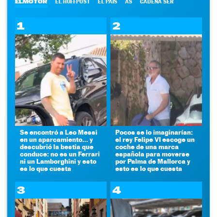
ELMOTOR
EL HUFFPOST
EL PAÍS
AS
CADENA SER
1
2
Se encontró a Leo Messi
Pocos se lo imaginarían:
en un aparcamiento... y
el rey Felipe VI escoge un
descubrió la bestia que
coche de una marca
conduce: no es un Ferrari
española para moverse
ni un Lamborghini y esto
por Palma de Mallorca y
es lo que cuesta
esto es lo que cuesta
3
4