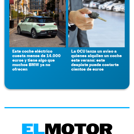
Este coche eléctrico
La OCU lanza un aviso a
cuesta menos de 14.000
quienes alquilen un coche
euros y tiene algo que
este verano: este
muchos BMW ya no
despiste puede costarte
ofrecen
cientos de euros