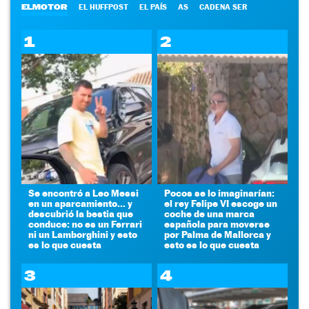
ELMOTOR
EL HUFFPOST
EL PAÍS
AS
CADENA SER
1
2
Se encontró a Leo Messi
Pocos se lo imaginarían:
en un aparcamiento... y
el rey Felipe VI escoge un
descubrió la bestia que
coche de una marca
conduce: no es un Ferrari
española para moverse
ni un Lamborghini y esto
por Palma de Mallorca y
es lo que cuesta
esto es lo que cuesta
3
4