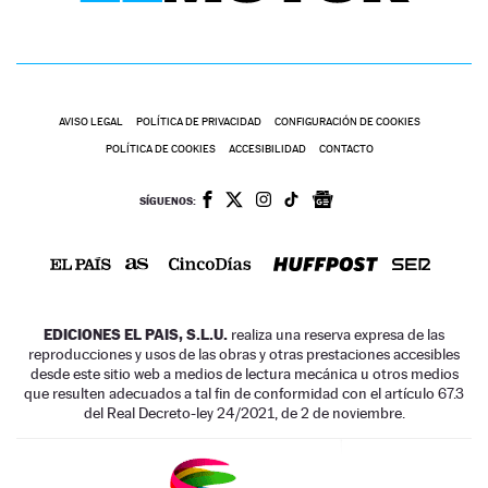
AVISO LEGAL
POLÍTICA DE PRIVACIDAD
CONFIGURACIÓN DE COOKIES
POLÍTICA DE COOKIES
ACCESIBILIDAD
CONTACTO
SÍGUENOS:
EDICIONES EL PAIS, S.L.U.
realiza una reserva expresa de las
reproducciones y usos de las obras y otras prestaciones accesibles
desde este sitio web a medios de lectura mecánica u otros medios
que resulten adecuados a tal fin de conformidad con el artículo 67.3
del Real Decreto-ley 24/2021, de 2 de noviembre.