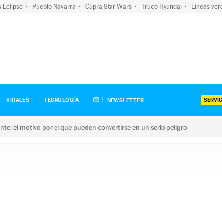
s Eclipse
Pueblo Navarra
Cupra Star Wars
Truco Hyundai
Líneas ver
SERVIC
VIRALES
TECNOLOGÍA
NEWSLETTER
olante: el motivo por el que pueden convertirse en un serio peligro
e: el motivo por el que pueden convertirse en un serio peligro