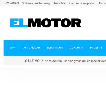
Volkswagen Touareg
Ruta 66
Caminata sorpresa
Gafa
ES NOTICIA:
ACTUALIDAD
ELÉCTRICOS
CONDUCIR
ACTUALIDAD
ELÉCTRICOS
CONDUCIR
PRUEBAS
PRUEBAS
Saltar
VIRALES
LO ÚLTIMO
Ni se te ocurra usar las gafas del eclipse al v
al
PODCAST
LO ÚLTIMO
Ni se te ocurra usar las gafas del eclipse al volant
contenido
MOTOS
TECNOLOGÍA
SUPERCOCHES
MOTORTV
PREMIOS
SERVICIOS