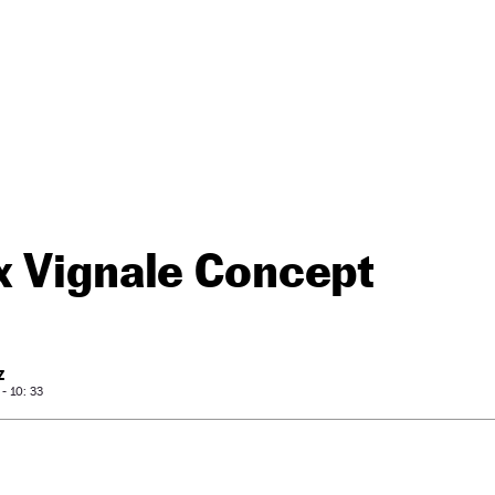
x Vignale Concept
Z
- 10: 33