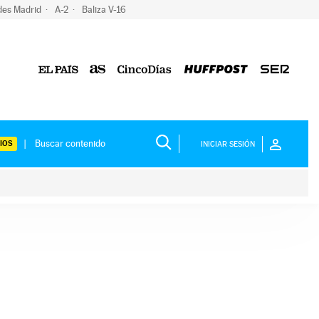
des Madrid
A-2
Baliza V-16
IOS
INICIAR SESIÓN