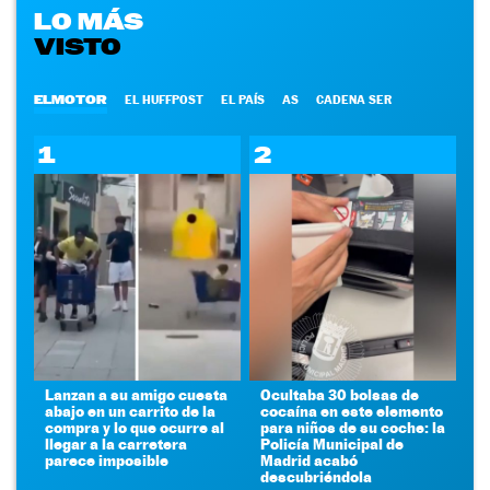
LO MÁS
VISTO
ELMOTOR
EL HUFFPOST
EL PAÍS
AS
CADENA SER
1
2
Lanzan a su amigo cuesta
Ocultaba 30 bolsas de
abajo en un carrito de la
cocaína en este elemento
compra y lo que ocurre al
para niños de su coche: la
llegar a la carretera
Policía Municipal de
parece imposible
Madrid acabó
descubriéndola