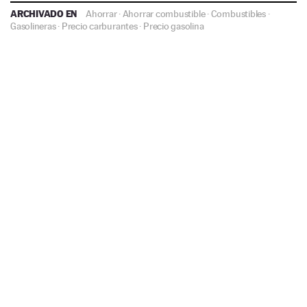
ARCHIVADO EN
Ahorrar
·
Ahorrar combustible
·
Combustibles
·
Gasolineras
·
Precio carburantes
·
Precio gasolina