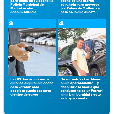
para niños de su coche: la
coche de una marca
Policía Municipal de
española para moverse
Madrid acabó
por Palma de Mallorca y
descubriéndola
esto es lo que cuesta
3
4
La OCU lanza un aviso a
Se encontró a Leo Messi
quienes alquilen un coche
en un aparcamiento... y
este verano: este
descubrió la bestia que
despiste puede costarte
conduce: no es un Ferrari
cientos de euros
ni un Lamborghini y esto
es lo que cuesta