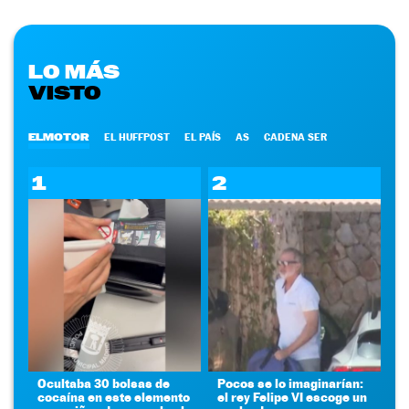
LO MÁS
VISTO
ELMOTOR
EL HUFFPOST
EL PAÍS
AS
CADENA SER
1
2
Ocultaba 30 bolsas de
Pocos se lo imaginarían:
cocaína en este elemento
el rey Felipe VI escoge un