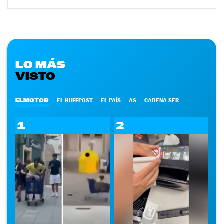
LO MÁS
VISTO
ELMOTOR
EL HUFFPOST
EL PAÍS
AS
CADENA SER
1
2