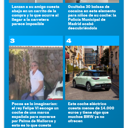
Lanzan a su amigo cuesta
Ocultaba 30 bolsas de
abajo en un carrito de la
cocaína en este elemento
compra y lo que ocurre al
para niños de su coche: la
llegar a la carretera
Policía Municipal de
parece imposible
Madrid acabó
descubriéndola
3
4
Pocos se lo imaginarían:
Este coche eléctrico
el rey Felipe VI escoge un
cuesta menos de 14.000
coche de una marca
euros y tiene algo que
española para moverse
muchos BMW ya no
por Palma de Mallorca y
ofrecen
esto es lo que cuesta