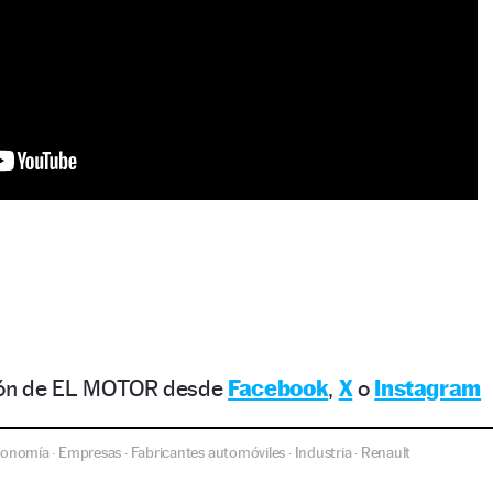
ción de EL MOTOR desde
Facebook
,
X
o
Instagram
conomía
Empresas
Fabricantes automóviles
Industria
Renault
·
·
·
·