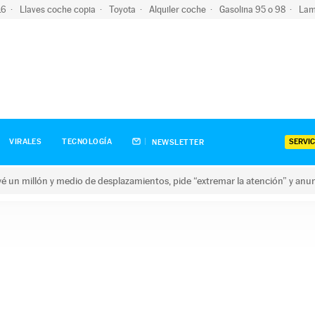
-16
Llaves coche copia
Toyota
Alquiler coche
Gasolina 95 o 98
Lam
SERVIC
VIRALES
TECNOLOGÍA
NEWSLETTER
revé un millón y medio de desplazamientos, pide “extremar la atención” y anu
n millón y medio de desplazamientos, pide “extremar la atención”