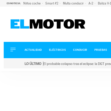
Niños coche
Smart #2
Multa conducir
A-2
Baliza V
ES NOTICIA:
ACTUALIDAD
ELÉCTRICOS
CONDUCIR
ACTUALIDAD
ELÉCTRICOS
CONDUCIR
PRUEBAS
PRUEBAS
Saltar
VIRALES
LO ÚLTIMO
El probable colapso tras el eclipse: la DGT p
al
PODCAST
LO ÚLTIMO
El probable colapso tras el eclipse: la DGT prevé u
contenido
MOTOS
TECNOLOGÍA
SUPERCOCHES
MOTORTV
PREMIOS
SERVICIOS