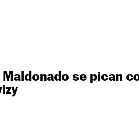
y Maldonado se pican c
izy