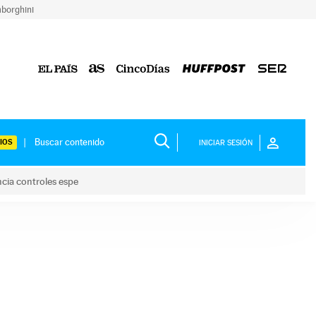
borghini
IOS
INICIAR SESIÓN
ncia controles espe
 y anuncia controles espe