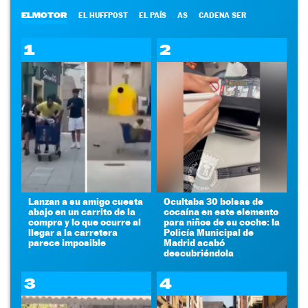
ELMOTOR
EL HUFFPOST
EL PAÍS
AS
CADENA SER
1
2
Lanzan a su amigo cuesta
Ocultaba 30 bolsas de
abajo en un carrito de la
cocaína en este elemento
compra y lo que ocurre al
para niños de su coche: la
llegar a la carretera
Policía Municipal de
parece imposible
Madrid acabó
descubriéndola
3
4