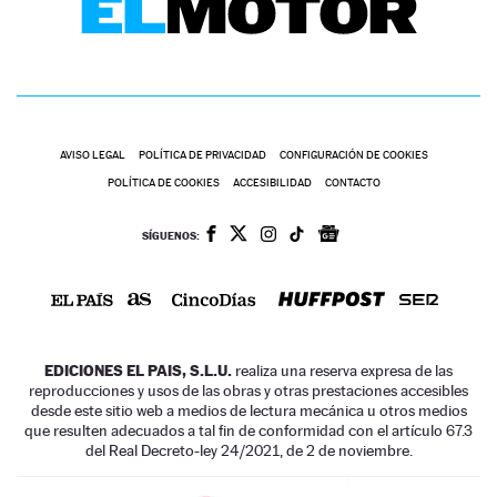
AVISO LEGAL
POLÍTICA DE PRIVACIDAD
CONFIGURACIÓN DE COOKIES
POLÍTICA DE COOKIES
ACCESIBILIDAD
CONTACTO
SÍGUENOS:
EDICIONES EL PAIS, S.L.U.
realiza una reserva expresa de las
reproducciones y usos de las obras y otras prestaciones accesibles
desde este sitio web a medios de lectura mecánica u otros medios
que resulten adecuados a tal fin de conformidad con el artículo 67.3
del Real Decreto-ley 24/2021, de 2 de noviembre.