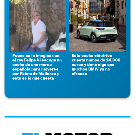
Pocos se lo imaginarían:
Este coche eléctrico
el rey Felipe VI escoge un
cuesta menos de 14.000
coche de una marca
euros y tiene algo que
española para moverse
muchos BMW ya no
por Palma de Mallorca y
ofrecen
esto es lo que cuesta