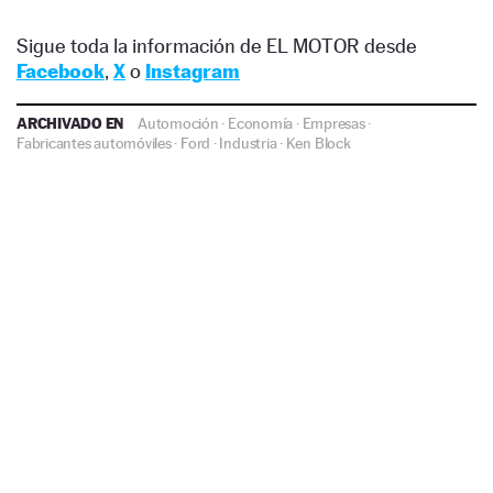
Sigue toda la información de EL MOTOR desde
Facebook
,
X
o
Instagram
ARCHIVADO EN
Automoción
·
Economía
·
Empresas
·
Fabricantes automóviles
·
Ford
·
Industria
·
Ken Block