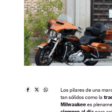
Los pilares de una ma
tan sólidos como la
tra
Milwaukee
es plenamen
siempre al día
para sat