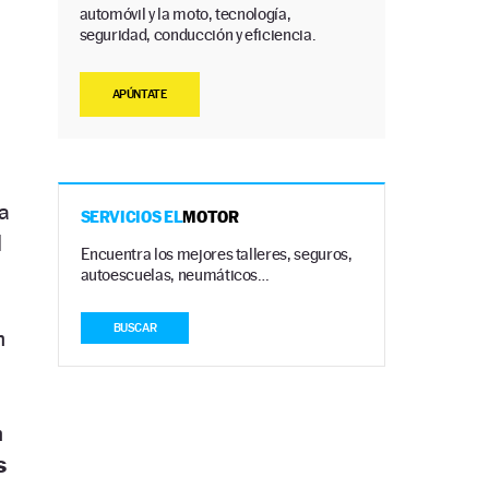
automóvil y la moto, tecnología,
seguridad, conducción y eficiencia.
APÚNTATE
la
SERVICIOS EL
MOTOR
l
Encuentra los mejores talleres, seguros,
autoescuelas, neumáticos…
BUSCAR
n
n
s