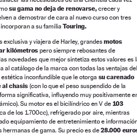
como
su gama no deja de renovarse,
crecer y
elven a demostrar de cara al nuevo curso con tres
incorporan a su familia
Touring.
 exclusiva y viajera de Harley, grandes
motos
ar kilómetros
pero siempre rebosantes de
las novedades que mejor sintetiza estos valores es 
 al catálogo de la marca con todas las ventajas de
a estética inconfundible que le otorga
su carenado
 al chasis
(con lo que el peso suspendido de la
forma significativa, influyendo muy positivamente e
ico). Su motor es el bicilíndrico en V de
103
ca de los 1.700cc), refrigerado por aire, mientras
icado equipamiento de entretenimiento e informació
us hermanas de gama. Su precio es de
28.000 euro