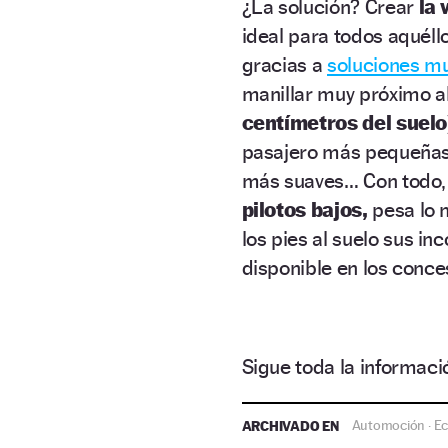
¿La solución? Crear
la 
ideal para todos aquél
gracias a
soluciones mu
manillar muy próximo al
centímetros del suelo
pasajero más pequeñas 
más suaves… Con todo, 
pilotos bajos,
pesa lo 
los pies al suelo sus i
disponible en los conc
Sigue toda la informa
ARCHIVADO EN
Automoción
E
·