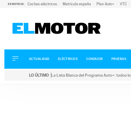
Coches eléctricos
Matrícula españa
Plan Auto+
VTC
ES NOTICIA:
ACTUALIDAD
ELÉCTRICOS
CONDUCIR
ACTUALIDAD
ELÉCTRICOS
CONDUCIR
PRUEBAS
PRUEBAS
Saltar
VIRALES
LO ÚLTIMO
La Lista Blanca del Programa Auto+: todos lo
al
PODCAST
LO ÚLTIMO
La Lista Blanca del Programa Auto+: todos los coc
contenido
MOTOS
TECNOLOGÍA
SUPERCOCHES
MOTORTV
PREMIOS
SERVICIOS