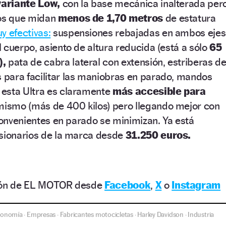
variante Low,
con la base mecánica inalterada per
los que midan
menos de 1,70 metros
de estatura
y efectivas:
suspensiones rebajadas en ambos ejes
 cuerpo, asiento de altura reducida (está a sólo
65
),
pata de cabra lateral con extensión, estriberas de
para facilitar las maniobras en parado, mandos
esta Ultra es claramente
más accesible para
mismo (más de 400 kilos) pero llegando mejor con
nconvenientes en parado se minimizan. Ya está
esionarios de la marca desde
31.250 euros.
ción de EL MOTOR desde
Facebook
,
X
o
Instagram
conomía
Empresas
Fabricantes motocicletas
Harley Davidson
Industria
·
·
·
·