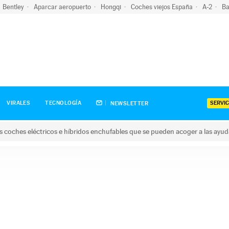
Bentley
Aparcar aeropuerto
Hongqi
Coches viejos España
A-2
Ba
SERVIC
VIRALES
TECNOLOGÍA
NEWSLETTER
s coches eléctricos e híbridos enchufables que se pueden acoger a las ayu
hes eléctricos e híbridos enchufables que se pueden acoger a la