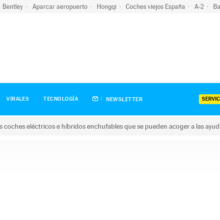
Bentley
Aparcar aeropuerto
Hongqi
Coches viejos España
A-2
Ba
SERVIC
VIRALES
TECNOLOGÍA
NEWSLETTER
s coches eléctricos e híbridos enchufables que se pueden acoger a las ayu
hes eléctricos e híbridos enchufables que se pueden acoger a la