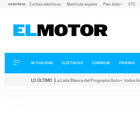
Coches eléctricos
Matrícula españa
Plan Auto+
VTC
ES NOTICIA:
ACTUALIDAD
ELÉCTRICOS
CONDUCIR
ACTUALIDAD
ELÉCTRICOS
CONDUCIR
PRUEBAS
PRUEBAS
Saltar
VIRALES
LO ÚLTIMO
La Lista Blanca del Programa Auto+: todos lo
al
PODCAST
LO ÚLTIMO
La Lista Blanca del Programa Auto+: todos los coc
contenido
MOTOS
TECNOLOGÍA
SUPERCOCHES
MOTORTV
PREMIOS
SERVICIOS