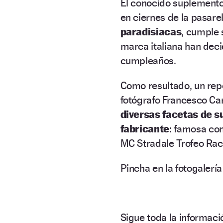
El conocido suplemento,
en ciernes de la pasare
paradisiacas
, cumple 
marca italiana han deci
cumpleaños.
Como resultado, un repo
fotógrafo Francesco Car
diversas facetas de s
fabricante
: famosa con
MC Stradale Trofeo Race 
Pincha en la fotogalerí
Sigue toda la informa