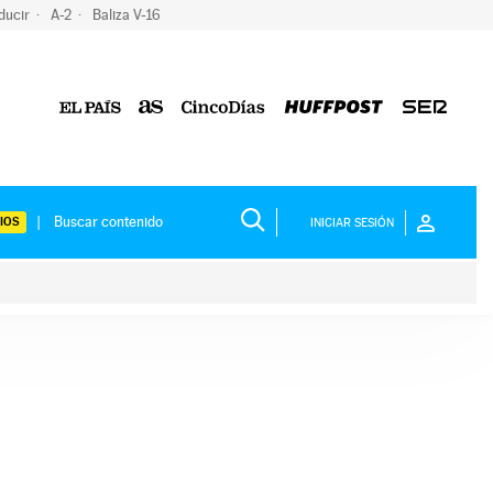
ducir
A-2
Baliza V-16
IOS
INICIAR SESIÓN
ium