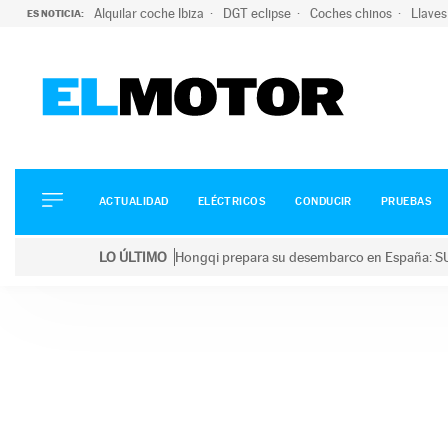
Alquilar coche Ibiza
DGT eclipse
Coches chinos
Llaves
ES NOTICIA:
ACTUALIDAD
ELÉCTRICOS
CONDUCIR
ACTUALIDAD
ELÉCTRICOS
CONDUCIR
PRUEBAS
PRUEBAS
Saltar
VIRALES
LO ÚLTIMO
Hongqi prepara su desembarco en España: SU
al
PODCAST
LO ÚLTIMO
Hongqi prepara su desembarco en España: SUV eléc
contenido
MOTOS
TECNOLOGÍA
SUPERCOCHES
MOTORTV
PREMIOS
SERVICIOS