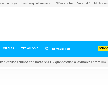
 coche playa
Lamborghini Revuelto
Niños coche
Smart #2
Multa con
SERVIC
VIRALES
TECNOLOGÍA
NEWSLETTER
V eléctricos chinos con hasta 551 CV que desafían a las marcas prémium
tricos chinos con hasta 551 CV que desafían a las marcas prém