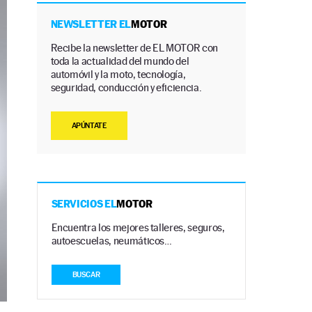
NEWSLETTER EL
MOTOR
Recibe la newsletter de EL MOTOR con
toda la actualidad del mundo del
automóvil y la moto, tecnología,
seguridad, conducción y eficiencia.
APÚNTATE
SERVICIOS EL
MOTOR
Encuentra los mejores talleres, seguros,
autoescuelas, neumáticos…
BUSCAR