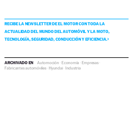
RECIBE LA NEWSLETTER DE EL MOTOR CON TODA LA
ACTUALIDAD DEL MUNDO DEL AUTOMÓVIL Y LA MOTO,
TECNOLOGÍA, SEGURIDAD, CONDUCCIÓN Y EFICIENCIA.
ARCHIVADO EN
Automoción
·
Economía
·
Empresas
·
Fabricantes automóviles
·
Hyundai
·
Industria