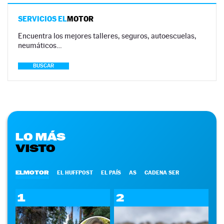
SERVICIOS EL
MOTOR
Encuentra los mejores talleres, seguros, autoescuelas,
neumáticos…
BUSCAR
LO MÁS
VISTO
ELMOTOR
EL HUFFPOST
EL PAÍS
AS
CADENA SER
1
2