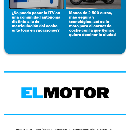
¿Se puede pasar la ITV en
Menos de 2.500 euros,
una comunidad autónoma
más segura y
distinta a la de
tecnológica: así es la
matriculación del coche
moto para el carnet de
si te toca en vacaciones?
coche con la que Kymco
quiere dominar la ciudad
AVISO LEGAL
POLÍTICA DE PRIVACIDAD
CONFIGURACIÓN DE COOKIES