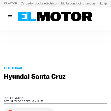
Cargador coche eléctrico
Multa conducir chanclas
Eclipse
ES NOTICIA:
LO ÚLTIMO
El hiperdeportivo que desafía todas las tendencias: V12 a
LO ÚLTIMO
El hiperdeportivo que desafía todas las tendencias: V12 at
ACTUALIDAD
ELÉCTRICOS
CONDUCIR
PRUEBAS
Saltar
VIRALES
al
ACTUALIDAD
PODCAST
contenido
Hyundai Santa Cruz
MOTOS
TECNOLOGÍA
SUPERCOCHES
MOTORTV
POR
EL MOTOR
PREMIOS
ACTUALIZADO 25 FEB 16 - 11: 56
SERVICIOS