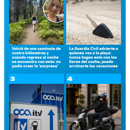
Volvió de una caminata de
La Guardia Civil advierte a
cuatro kilómetros y
quienes van a la playa:
cuando regresa al coche
nunca hagas esto con las
se encuentra con esto: no
llaves del coche, puede
podía creer la 'sorpresa'
arruinarte las vacaciones
3
4