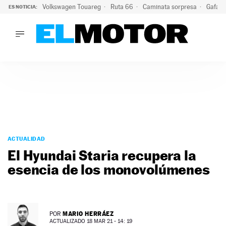
Volkswagen Touareg
Ruta 66
Caminata sorpresa
Gafas 
ES NOTICIA:
LO ÚLTIMO
Ni se te ocurra usar las gafas del eclipse al volante: el moti
LO ÚLTIMO
Ni se te ocurra usar las gafas del eclipse al volante: el motiv
ACTUALIDAD
ELÉCTRICOS
CONDUCIR
PRUEBAS
Saltar
VIRALES
al
ACTUALIDAD
PODCAST
contenido
El Hyundai Staria recupera la
MOTOS
esencia de los monovolúmenes
TECNOLOGÍA
SUPERCOCHES
MOTORTV
PREMIOS
MARIO HERRÁEZ
POR
SERVICIOS
ACTUALIZADO 18 MAR 21 - 14: 19