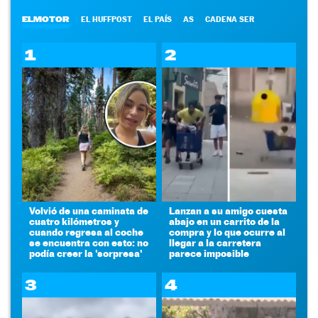
ELMOTOR
EL HUFFPOST
EL PAÍS
AS
CADENA SER
1
2
Volvió de una caminata de
Lanzan a su amigo cuesta
cuatro kilómetros y
abajo en un carrito de la
cuando regresa al coche
compra y lo que ocurre al
se encuentra con esto: no
llegar a la carretera
podía creer la 'sorpresa'
parece imposible
3
4