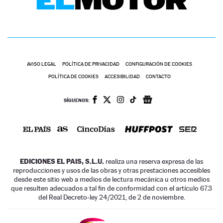
AVISO LEGAL
POLÍTICA DE PRIVACIDAD
CONFIGURACIÓN DE COOKIES
POLÍTICA DE COOKIES
ACCESIBILIDAD
CONTACTO
SÍGUENOS:
EDICIONES EL PAIS, S.L.U.
realiza una reserva expresa de las
reproducciones y usos de las obras y otras prestaciones accesibles
desde este sitio web a medios de lectura mecánica u otros medios
que resulten adecuados a tal fin de conformidad con el artículo 67.3
del Real Decreto-ley 24/2021, de 2 de noviembre.