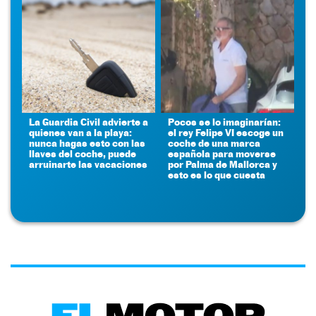
La Guardia Civil advierte a
Pocos se lo imaginarían:
quienes van a la playa:
el rey Felipe VI escoge un
nunca hagas esto con las
coche de una marca
llaves del coche, puede
española para moverse
arruinarte las vacaciones
por Palma de Mallorca y
esto es lo que cuesta