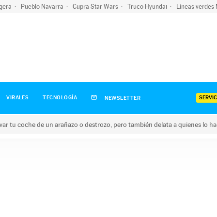
igera
Pueblo Navarra
Cupra Star Wars
Truco Hyundai
Líneas verdes
SERVIC
VIRALES
TECNOLOGÍA
NEWSLETTER
ar tu coche de un arañazo o destrozo, pero también delata a quienes lo h
 coche de un arañazo o destrozo, pero también delata a quienes 