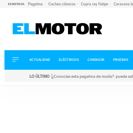
Pegatina
Coches clásicos
Cupra rey Felipe
Caravana l
ES NOTICIA:
ACTUALIDAD
ELÉCTRICOS
CONDUCIR
ACTUALIDAD
ELÉCTRICOS
CONDUCIR
PRUEBAS
PRUEBAS
Saltar
VIRALES
LO ÚLTIMO
¿Conocías esta pegatina de moda?: puede salv
al
PODCAST
LO ÚLTIMO
¿Conocías esta pegatina de moda?: puede salvar tu
contenido
MOTOS
TECNOLOGÍA
SUPERCOCHES
MOTORTV
PREMIOS
SERVICIOS