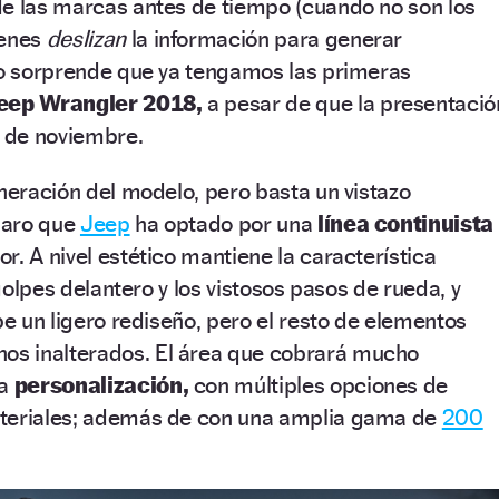
de las marcas antes de tiempo (cuando no son los
ienes
deslizan
la información para generar
 no sorprende que ya tengamos las primeras
eep Wrangler 2018,
a pesar de que la presentació
9 de noviembre.
eneración del modelo, pero basta un vistazo
claro que
Jeep
ha optado por una
línea continuista
r. A nivel estético mantiene la característica
ragolpes delantero y los vistosos pasos de rueda, y
be un ligero rediseño, pero el resto de elementos
s inalterados. El área que cobrará mucho
la
personalización,
con múltiples opciones de
ateriales; además de con una amplia gama de
200