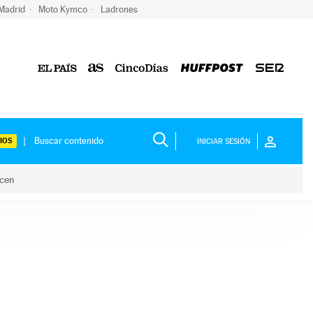
 Madrid
Moto Kymco
Ladrones
IOS
INICIAR SESIÓN
acen
lo hacen