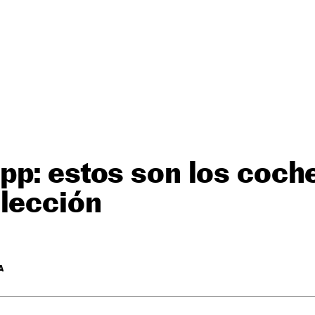
p: estos son los coch
olección
A