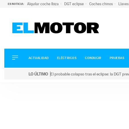
Alquilar coche Ibiza
DGT eclipse
Coches chinos
Llaves
ES NOTICIA:
ACTUALIDAD
ELÉCTRICOS
CONDUCIR
ACTUALIDAD
ELÉCTRICOS
CONDUCIR
PRUEBAS
PRUEBAS
Saltar
VIRALES
LO ÚLTIMO
El probable colapso tras el eclipse: la DGT p
al
PODCAST
LO ÚLTIMO
El probable colapso tras el eclipse: la DGT prevé u
contenido
MOTOS
TECNOLOGÍA
SUPERCOCHES
MOTORTV
PREMIOS
SERVICIOS