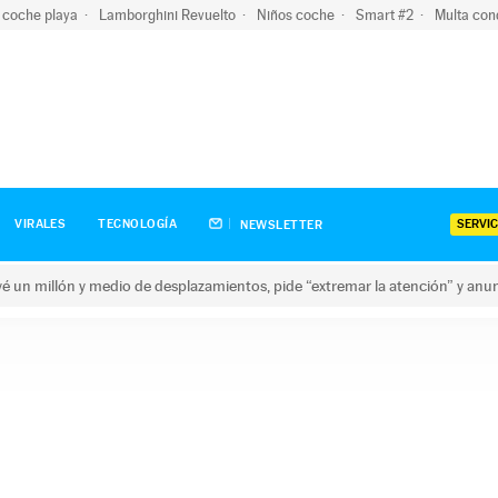
 coche playa
Lamborghini Revuelto
Niños coche
Smart #2
Multa con
SERVIC
VIRALES
TECNOLOGÍA
NEWSLETTER
revé un millón y medio de desplazamientos, pide “extremar la atención” y anu
n millón y medio de desplazamientos, pide “extremar la atención”