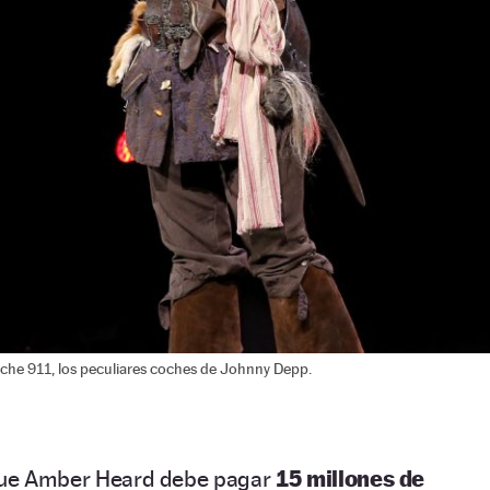
che 911, los peculiares coches de Johnny Depp.
 que Amber Heard debe pagar
15 millones de