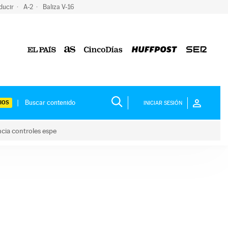
ducir
A-2
Baliza V-16
IOS
INICIAR SESIÓN
ncia controles espe
 y anuncia controles espe