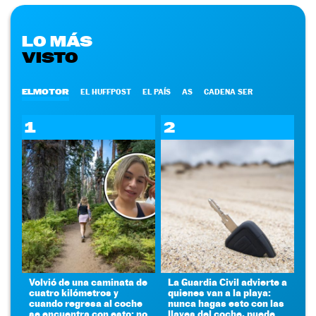
LO MÁS
VISTO
ELMOTOR
EL HUFFPOST
EL PAÍS
AS
CADENA SER
1
2
Volvió de una caminata de
La Guardia Civil advierte a
cuatro kilómetros y
quienes van a la playa:
cuando regresa al coche
nunca hagas esto con las
se encuentra con esto: no
llaves del coche, puede