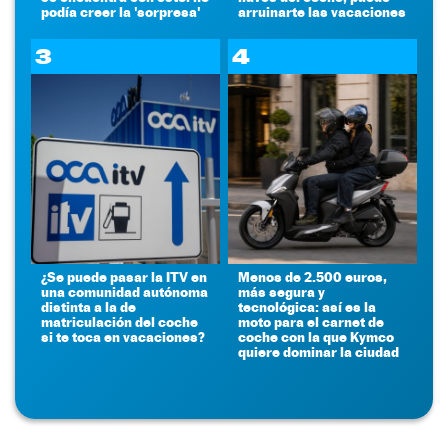
podía creer la 'sorpresa'
arruinarte las vacaciones
3
4
¿Se puede pasar la ITV en
Menos de 2.500 euros,
una comunidad autónoma
más segura y
distinta a la de
tecnológica: así es la
matriculación del coche
moto para el carnet de
si te toca en vacaciones?
coche con la que Kymco
quiere dominar la ciudad