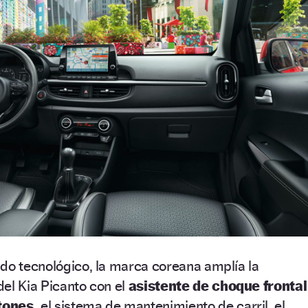
do tecnológico, la marca coreana amplía la
el Kia Picanto con el
asistente de choque frontal
tones,
el sistema de mantenimiento de carril, el