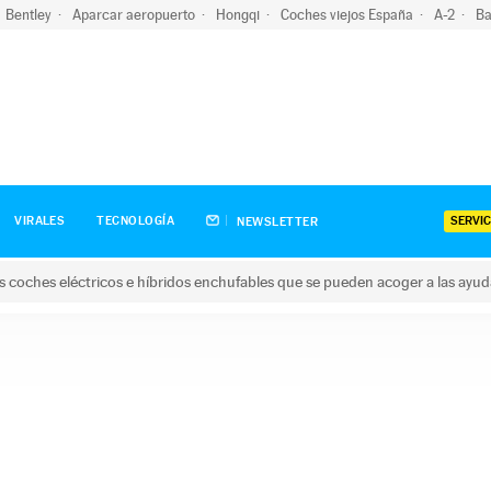
Bentley
Aparcar aeropuerto
Hongqi
Coches viejos España
A-2
Ba
SERVIC
VIRALES
TECNOLOGÍA
NEWSLETTER
s coches eléctricos e híbridos enchufables que se pueden acoger a las ayu
hes eléctricos e híbridos enchufables que se pueden acoger a la