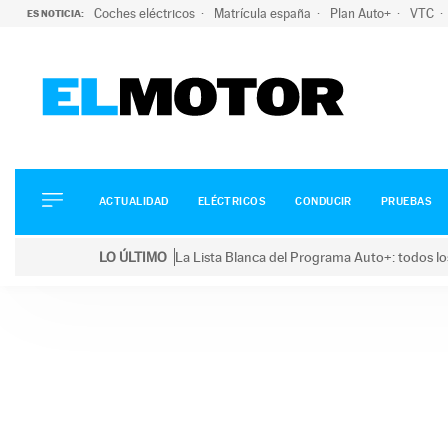
Coches eléctricos
Matrícula españa
Plan Auto+
VTC
ES NOTICIA:
ACTUALIDAD
ELÉCTRICOS
CONDUCIR
ACTUALIDAD
ELÉCTRICOS
CONDUCIR
PRUEBAS
PRUEBAS
Saltar
VIRALES
LO ÚLTIMO
La Lista Blanca del Programa Auto+: todos lo
al
PODCAST
LO ÚLTIMO
La Lista Blanca del Programa Auto+: todos los coc
contenido
MOTOS
TECNOLOGÍA
SUPERCOCHES
MOTORTV
PREMIOS
SERVICIOS