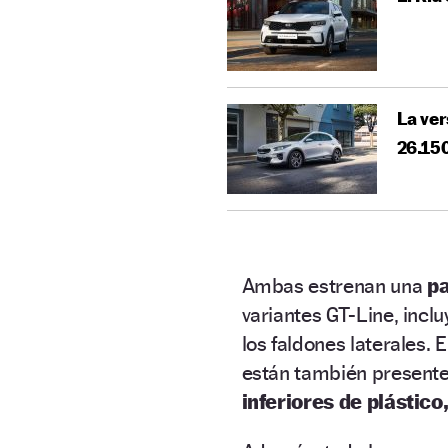
La ver
26.15
Ambas estrenan una
pa
variantes GT-Line, incl
los faldones laterales. 
están también present
inferiores de plástico