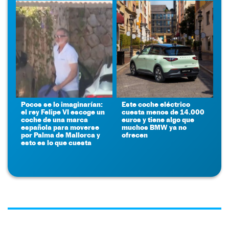
Pocos se lo imaginarían:
Este coche eléctrico
el rey Felipe VI escoge un
cuesta menos de 14.000
coche de una marca
euros y tiene algo que
española para moverse
muchos BMW ya no
por Palma de Mallorca y
ofrecen
esto es lo que cuesta