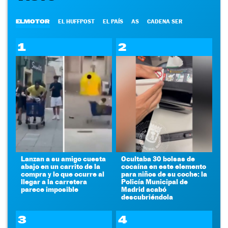
ELMOTOR
EL HUFFPOST
EL PAÍS
AS
CADENA SER
1
2
Lanzan a su amigo cuesta
Ocultaba 30 bolsas de
abajo en un carrito de la
cocaína en este elemento
compra y lo que ocurre al
para niños de su coche: la
llegar a la carretera
Policía Municipal de
parece imposible
Madrid acabó
descubriéndola
3
4