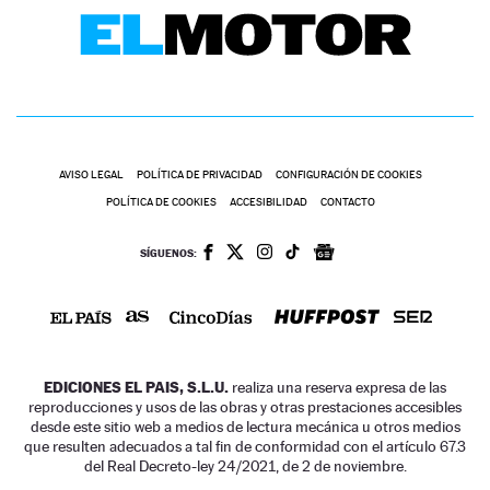
AVISO LEGAL
POLÍTICA DE PRIVACIDAD
CONFIGURACIÓN DE COOKIES
POLÍTICA DE COOKIES
ACCESIBILIDAD
CONTACTO
SÍGUENOS:
EDICIONES EL PAIS, S.L.U.
realiza una reserva expresa de las
reproducciones y usos de las obras y otras prestaciones accesibles
desde este sitio web a medios de lectura mecánica u otros medios
que resulten adecuados a tal fin de conformidad con el artículo 67.3
del Real Decreto-ley 24/2021, de 2 de noviembre.