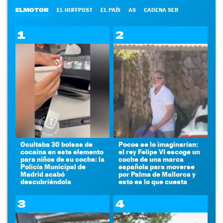
ELMOTOR
EL HUFFPOST
EL PAÍS
AS
CADENA SER
1
2
Ocultaba 30 bolsas de
Pocos se lo imaginarían:
cocaína en este elemento
el rey Felipe VI escoge un
para niños de su coche: la
coche de una marca
Policía Municipal de
española para moverse
Madrid acabó
por Palma de Mallorca y
descubriéndola
esto es lo que cuesta
3
4