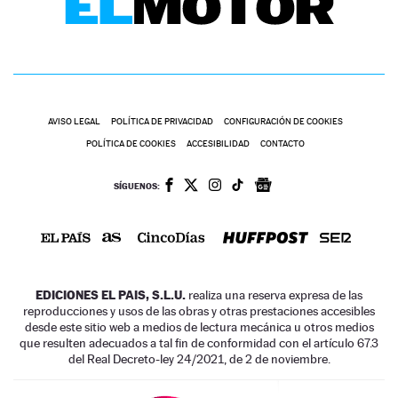
AVISO LEGAL
POLÍTICA DE PRIVACIDAD
CONFIGURACIÓN DE COOKIES
POLÍTICA DE COOKIES
ACCESIBILIDAD
CONTACTO
SÍGUENOS:
EDICIONES EL PAIS, S.L.U.
realiza una reserva expresa de las
reproducciones y usos de las obras y otras prestaciones accesibles
desde este sitio web a medios de lectura mecánica u otros medios
que resulten adecuados a tal fin de conformidad con el artículo 67.3
del Real Decreto-ley 24/2021, de 2 de noviembre.