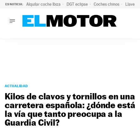
Alquilar coche Ibiza
DGT eclipse
Coches chinos
Llaves 
ES NOTICIA:
LO ÚLTIMO
Hongqi prepara su desembarco en España: SUV eléctricos c
LO ÚLTIMO
Hongqi prepara su desembarco en España: SUV eléctricos c
ACTUALIDAD
ELÉCTRICOS
CONDUCIR
PRUEBAS
Saltar
VIRALES
al
ACTUALIDAD
PODCAST
contenido
Kilos de clavos y tornillos en una
MOTOS
carretera española: ¿dónde está
TECNOLOGÍA
la vía que tanto preocupa a la
SUPERCOCHES
MOTORTV
Guardia Civil?
PREMIOS
SERVICIOS