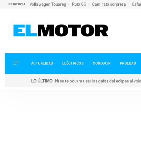
Volkswagen Touareg
Ruta 66
Caminata sorpresa
Gafa
ES NOTICIA:
ACTUALIDAD
ELÉCTRICOS
CONDUCIR
ACTUALIDAD
ELÉCTRICOS
CONDUCIR
PRUEBAS
PRUEBAS
Saltar
VIRALES
LO ÚLTIMO
Ni se te ocurra usar las gafas del eclipse al v
al
PODCAST
LO ÚLTIMO
Ni se te ocurra usar las gafas del eclipse al volant
contenido
MOTOS
TECNOLOGÍA
SUPERCOCHES
MOTORTV
PREMIOS
SERVICIOS