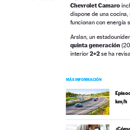
Chevrolet Camaro
incl
dispone de una cocina,
funcionan con energía s
Arslan, un estadounide
quinta generación
(20
interior
2+2
se ha revis
MÁS INFORMACIÓN
Episod
km/h
¿Cómo