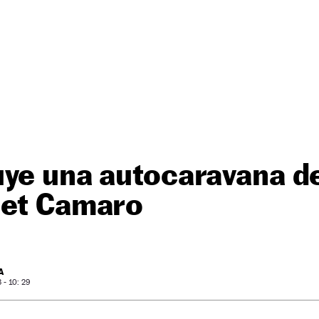
uye una autocaravana d
let Camaro
A
- 10: 29