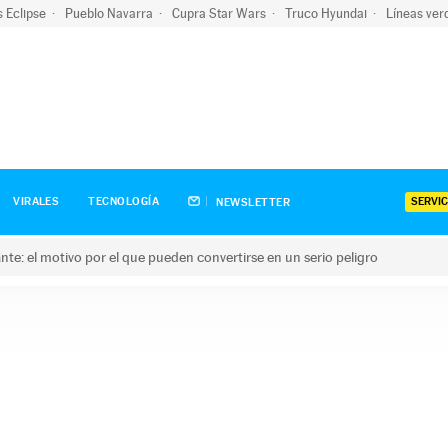
s Eclipse
Pueblo Navarra
Cupra Star Wars
Truco Hyundai
Líneas ver
SERVIC
VIRALES
TECNOLOGÍA
NEWSLETTER
olante: el motivo por el que pueden convertirse en un serio peligro
e: el motivo por el que pueden convertirse en un serio peligro