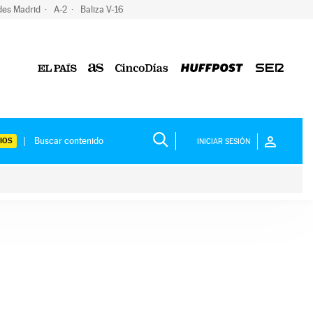
des Madrid
A-2
Baliza V-16
IOS
INICIAR SESIÓN