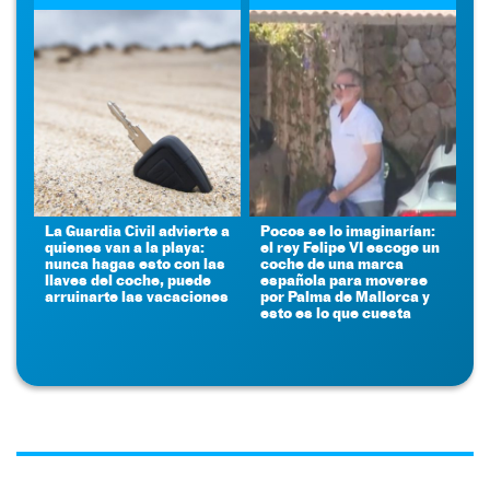
La Guardia Civil advierte a
Pocos se lo imaginarían:
quienes van a la playa:
el rey Felipe VI escoge un
nunca hagas esto con las
coche de una marca
llaves del coche, puede
española para moverse
arruinarte las vacaciones
por Palma de Mallorca y
esto es lo que cuesta