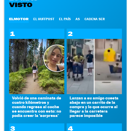
VISTO
ELMOTOR
EL HUFFPOST
EL PAÍS
AS
CADENA SER
1
2
Volvió de una caminata de
Lanzan a su amigo cuesta
cuatro kilómetros y
abajo en un carrito de la
cuando regresa al coche
compra y lo que ocurre al
se encuentra con esto: no
llegar a la carretera
podía creer la 'sorpresa'
parece imposible
3
4