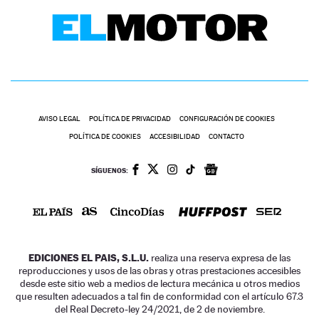
AVISO LEGAL
POLÍTICA DE PRIVACIDAD
CONFIGURACIÓN DE COOKIES
POLÍTICA DE COOKIES
ACCESIBILIDAD
CONTACTO
SÍGUENOS:
EDICIONES EL PAIS, S.L.U.
realiza una reserva expresa de las
reproducciones y usos de las obras y otras prestaciones accesibles
desde este sitio web a medios de lectura mecánica u otros medios
que resulten adecuados a tal fin de conformidad con el artículo 67.3
del Real Decreto-ley 24/2021, de 2 de noviembre.