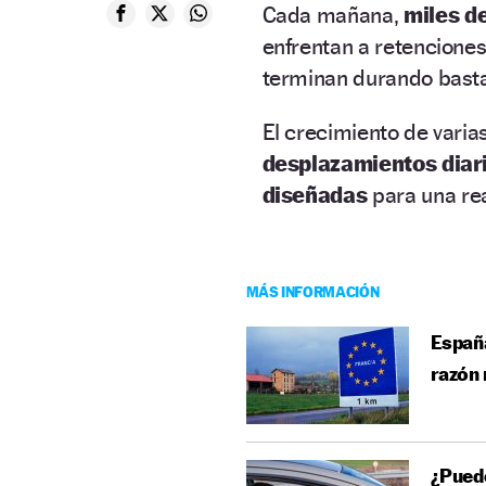
Cada mañana,
miles d
enfrentan a retencione
terminan durando basta
El crecimiento de varia
desplazamientos diar
diseñadas
para una rea
MÁS INFORMACIÓN
España
razón 
¿Puede