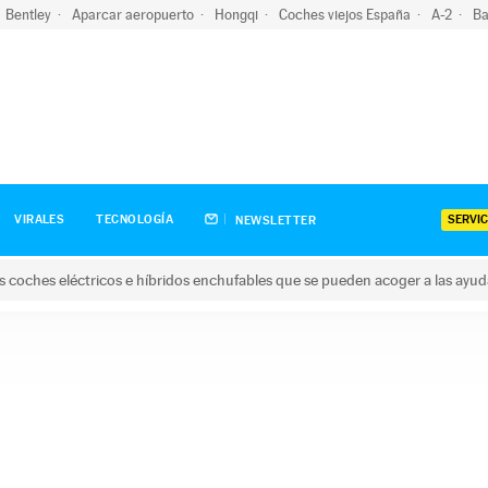
Bentley
Aparcar aeropuerto
Hongqi
Coches viejos España
A-2
Ba
SERVIC
VIRALES
TECNOLOGÍA
NEWSLETTER
s coches eléctricos e híbridos enchufables que se pueden acoger a las ayu
hes eléctricos e híbridos enchufables que se pueden acoger a la