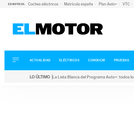
Coches eléctricos
Matrícula españa
Plan Auto+
VTC
ES NOTICIA:
ACTUALIDAD
ELÉCTRICOS
CONDUCIR
ACTUALIDAD
ELÉCTRICOS
CONDUCIR
PRUEBAS
PRUEBAS
Saltar
VIRALES
LO ÚLTIMO
La Lista Blanca del Programa Auto+: todos lo
al
PODCAST
LO ÚLTIMO
La Lista Blanca del Programa Auto+: todos los coc
contenido
MOTOS
TECNOLOGÍA
SUPERCOCHES
MOTORTV
PREMIOS
SERVICIOS