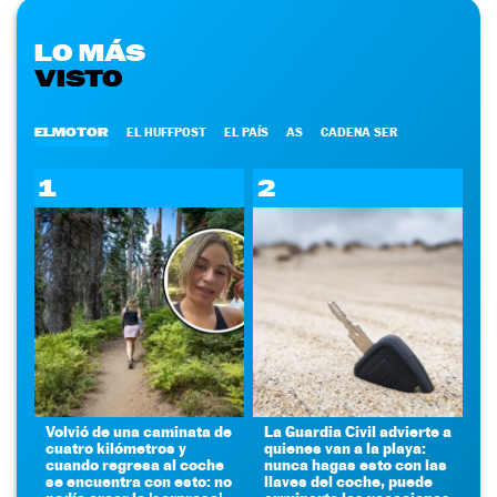
LO MÁS
VISTO
ELMOTOR
EL HUFFPOST
EL PAÍS
AS
CADENA SER
1
2
Volvió de una caminata de
La Guardia Civil advierte a
cuatro kilómetros y
quienes van a la playa:
cuando regresa al coche
nunca hagas esto con las
se encuentra con esto: no
llaves del coche, puede