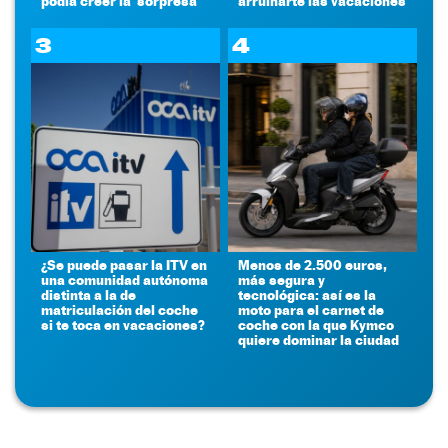
podía creer la 'sorpresa'
arruinarte las vacaciones
3
4
¿Se puede pasar la ITV en
Menos de 2.500 euros,
una comunidad autónoma
más segura y
distinta a la de
tecnológica: así es la
matriculación del coche
moto para el carnet de
si te toca en vacaciones?
coche con la que Kymco
quiere dominar la ciudad