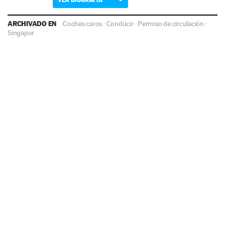
ARCHIVADO EN
Coches caros
·
Conducir
·
Permiso de circulación
·
Singapur