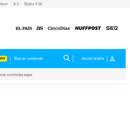
ducir
A-2
Baliza V-16
IOS
INICIAR SESIÓN
ncia controles espe
 y anuncia controles espe