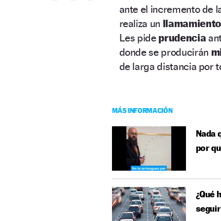
ante el incremento de l
realiza un
llamamient
Les pide
prudencia
an
donde se producirán
mi
de larga distancia por t
MÁS INFORMACIÓN
Nada q
por qu
¿Qué h
seguir