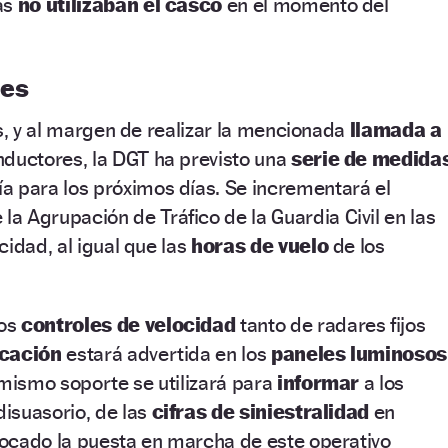
as
no utilizaban el casco
en el momento del
les
os, y al margen de realizar la mencionada
llamada a
nductores, la DGT ha previsto una
serie de medida
a para los próximos días. Se incrementará el
 la Agrupación de Tráfico de la Guardia Civil en las
cidad, al igual que las
horas de vuelo
de los
los
controles de velocidad
tanto de radares fijos
icación
estará advertida en los
paneles luminosos
 mismo soporte se utilizará para
informar
a los
isuasorio, de las
cifras de siniestralidad
en
ocado la puesta en marcha de este operativo