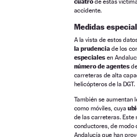
cuatro
de estas víctim
accidente.
Medidas especia
A la vista de estos dat
la prudencia
de los co
especiales
en Andalucí
número de agentes
de
carreteras de alta capa
helicópteros de la DGT.
También se aumentan 
como móviles, cuya
ub
de las carreteras. Este
conductores, de modo d
Andalucía que han prov