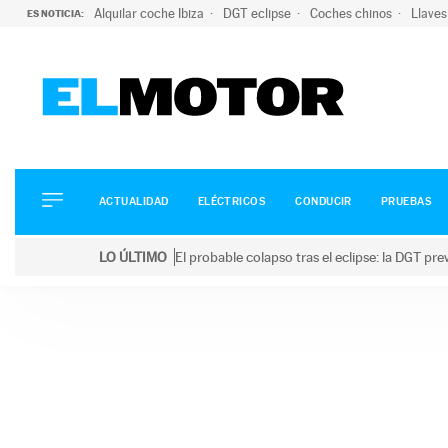
Alquilar coche Ibiza
DGT eclipse
Coches chinos
Llaves
ES NOTICIA:
ACTUALIDAD
ELÉCTRICOS
CONDUCIR
ACTUALIDAD
ELÉCTRICOS
CONDUCIR
PRUEBAS
PRUEBAS
Saltar
VIRALES
LO ÚLTIMO
El probable colapso tras el eclipse: la DGT p
al
PODCAST
LO ÚLTIMO
El probable colapso tras el eclipse: la DGT prevé u
contenido
MOTOS
TECNOLOGÍA
SUPERCOCHES
MOTORTV
PREMIOS
SERVICIOS