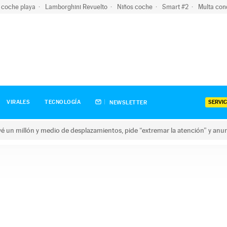
 coche playa
Lamborghini Revuelto
Niños coche
Smart #2
Multa con
SERVIC
VIRALES
TECNOLOGÍA
NEWSLETTER
revé un millón y medio de desplazamientos, pide “extremar la atención” y anu
n millón y medio de desplazamientos, pide “extremar la atención”