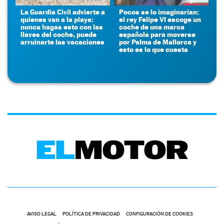
La Guardia Civil advierte a
Pocos se lo imaginarían:
quienes van a la playa:
el rey Felipe VI escoge un
nunca hagas esto con las
coche de una marca
llaves del coche, puede
española para moverse
arruinarte las vacaciones
por Palma de Mallorca y
esto es lo que cuesta
AVISO LEGAL
POLÍTICA DE PRIVACIDAD
CONFIGURACIÓN DE COOKIES