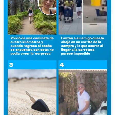
Volvió de una caminata de
Lanzan a su amigo cuesta
cuatro kilómetros y
abajo en un carrito de la
cuando regresa al coche
compra y lo que ocurre al
se encuentra con esto: no
llegar a la carretera
podía creer la 'sorpresa'
parece imposible
3
4