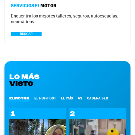
SERVICIOS EL
MOTOR
Encuentra los mejores talleres, seguros, autoescuelas,
neumáticos…
BUSCAR
LO MÁS
VISTO
ELMOTOR
EL HUFFPOST
EL PAÍS
AS
CADENA SER
1
2