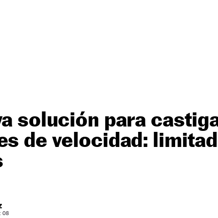
va solución para castiga
es de velocidad: limita
s
Z
: 08