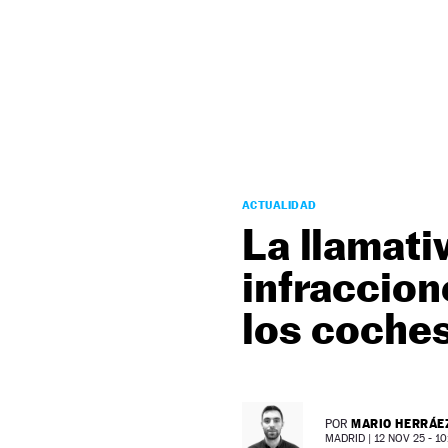
NEWSLETTER
SÍGUENOS
ACTUALIDAD
La llamati
infraccion
los coche
MARIO HERRÁE
POR
MADRID |
12 NOV 25 - 10