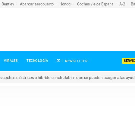
Bentley
Aparcar aeropuerto
Hongqi
Coches viejos España
A-2
Ba
SERVIC
VIRALES
TECNOLOGÍA
NEWSLETTER
s coches eléctricos e híbridos enchufables que se pueden acoger a las ayu
hes eléctricos e híbridos enchufables que se pueden acoger a la