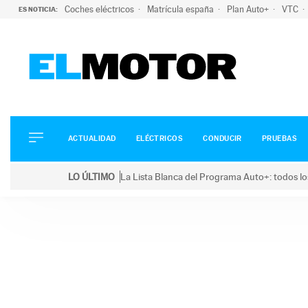
Coches eléctricos
Matrícula españa
Plan Auto+
VTC
ES NOTICIA:
ACTUALIDAD
ELÉCTRICOS
CONDUCIR
ACTUALIDAD
ELÉCTRICOS
CONDUCIR
PRUEBAS
PRUEBAS
Saltar
VIRALES
LO ÚLTIMO
La Lista Blanca del Programa Auto+: todos lo
al
PODCAST
LO ÚLTIMO
La Lista Blanca del Programa Auto+: todos los coc
contenido
MOTOS
TECNOLOGÍA
SUPERCOCHES
MOTORTV
PREMIOS
SERVICIOS