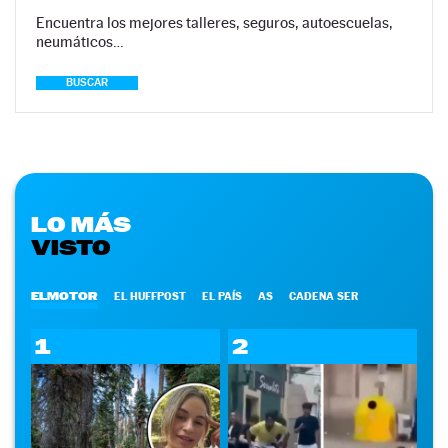
Encuentra los mejores talleres, seguros, autoescuelas,
neumáticos…
BUSCAR
LO MÁS
VISTO
ELMOTOR
EL HUFFPOST
EL PAÍS
AS
CADENA SER
1
2