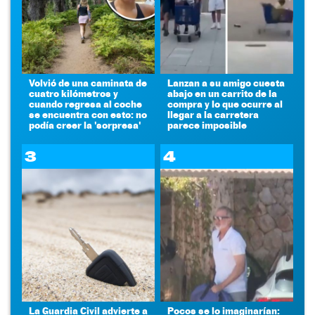
Volvió de una caminata de
Lanzan a su amigo cuesta
cuatro kilómetros y
abajo en un carrito de la
cuando regresa al coche
compra y lo que ocurre al
se encuentra con esto: no
llegar a la carretera
podía creer la 'sorpresa'
parece imposible
3
4
La Guardia Civil advierte a
Pocos se lo imaginarían: