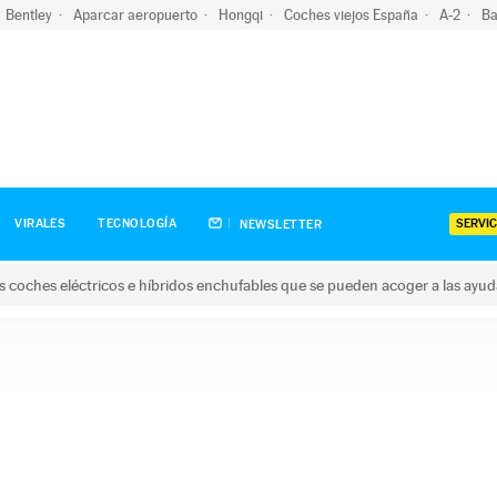
Bentley
Aparcar aeropuerto
Hongqi
Coches viejos España
A-2
Ba
SERVIC
VIRALES
TECNOLOGÍA
NEWSLETTER
s coches eléctricos e híbridos enchufables que se pueden acoger a las ayu
hes eléctricos e híbridos enchufables que se pueden acoger a la