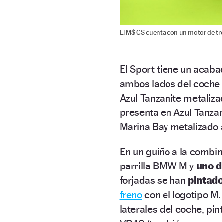
El M$ CS cuenta con un motor de tres
El Sport tiene un acab
ambos lados del coche 
Azul Tanzanite metalizad
presenta en Azul Tanzan
Marina Bay metalizado 
En un guiño a la combina
parrilla BMW M y
uno d
forjadas se han
pintado
freno
con el logotipo M. 
laterales del coche, pi