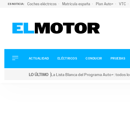
Coches eléctricos
Matrícula españa
Plan Auto+
VTC
ES NOTICIA:
ACTUALIDAD
ELÉCTRICOS
CONDUCIR
ACTUALIDAD
ELÉCTRICOS
CONDUCIR
PRUEBAS
PRUEBAS
Saltar
VIRALES
LO ÚLTIMO
La Lista Blanca del Programa Auto+: todos lo
al
PODCAST
LO ÚLTIMO
La Lista Blanca del Programa Auto+: todos los coc
contenido
MOTOS
TECNOLOGÍA
SUPERCOCHES
MOTORTV
PREMIOS
SERVICIOS