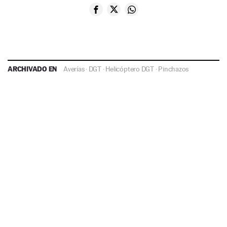
ARCHIVADO EN
Averías
·
DGT
·
Helicóptero DGT
·
Pinchazos