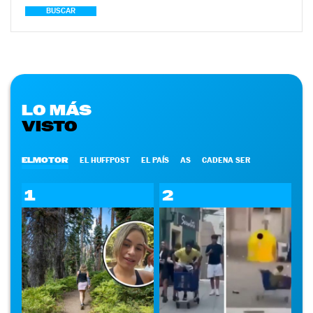
BUSCAR
LO MÁS
VISTO
ELMOTOR
EL HUFFPOST
EL PAÍS
AS
CADENA SER
1
2