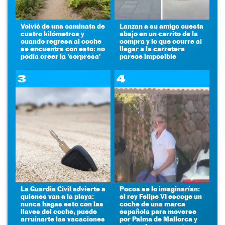
Volvió de una caminata de
Lanzan a su amigo cuesta
cuatro kilómetros y
abajo en un carrito de la
cuando regresa al coche
compra y lo que ocurre al
se encuentra con esto: no
llegar a la carretera
podía creer la 'sorpresa'
parece imposible
3
4
La Guardia Civil advierte a
Pocos se lo imaginarían:
quienes van a la playa:
el rey Felipe VI escoge un
nunca hagas esto con las
coche de una marca
llaves del coche, puede
española para moverse
arruinarte las vacaciones
por Palma de Mallorca y