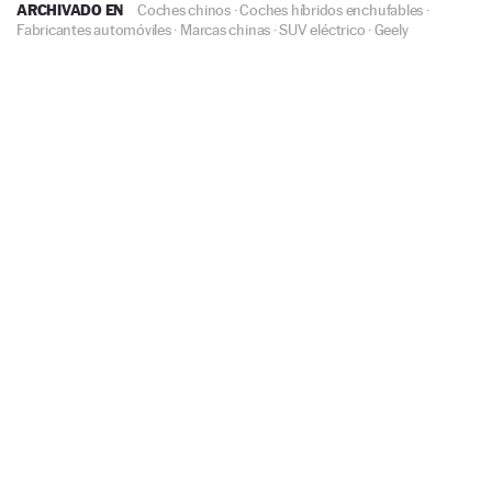
ARCHIVADO EN
Coches chinos
·
Coches híbridos enchufables
·
Fabricantes automóviles
·
Marcas chinas
·
SUV eléctrico
·
Geely