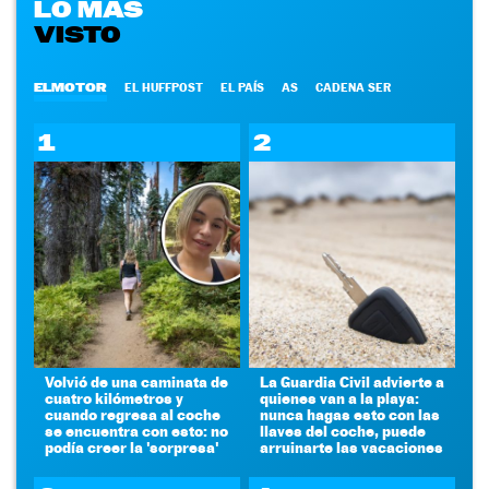
LO MÁS
VISTO
ELMOTOR
EL HUFFPOST
EL PAÍS
AS
CADENA SER
1
2
Volvió de una caminata de
La Guardia Civil advierte a
cuatro kilómetros y
quienes van a la playa:
cuando regresa al coche
nunca hagas esto con las
se encuentra con esto: no
llaves del coche, puede
podía creer la 'sorpresa'
arruinarte las vacaciones