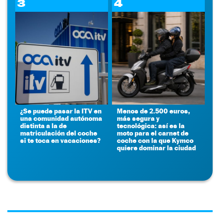
3
4
¿Se puede pasar la ITV en
Menos de 2.500 euros,
una comunidad autónoma
más segura y
distinta a la de
tecnológica: así es la
matriculación del coche
moto para el carnet de
si te toca en vacaciones?
coche con la que Kymco
quiere dominar la ciudad