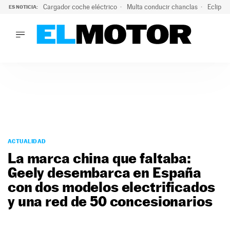
Cargador coche eléctrico
Multa conducir chanclas
Eclipse
ES NOTICIA:
LO ÚLTIMO
El hiperdeportivo que desafía todas las tendencias: V12 a
LO ÚLTIMO
El hiperdeportivo que desafía todas las tendencias: V12 at
ACTUALIDAD
ELÉCTRICOS
CONDUCIR
PRUEBAS
Saltar
VIRALES
al
ACTUALIDAD
PODCAST
contenido
La marca china que faltaba:
MOTOS
Geely desembarca en España
TECNOLOGÍA
con dos modelos electrificados
SUPERCOCHES
MOTORTV
y una red de 50 concesionarios
PREMIOS
SERVICIOS