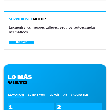
SERVICIOS EL
MOTOR
Encuentra los mejores talleres, seguros, autoescuelas,
neumáticos…
BUSCAR
LO MÁS
VISTO
ELMOTOR
EL HUFFPOST
EL PAÍS
AS
CADENA SER
1
2