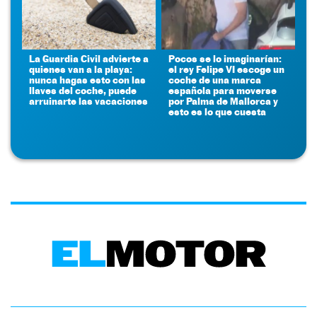
La Guardia Civil advierte a
Pocos se lo imaginarían:
quienes van a la playa:
el rey Felipe VI escoge un
nunca hagas esto con las
coche de una marca
llaves del coche, puede
española para moverse
arruinarte las vacaciones
por Palma de Mallorca y
esto es lo que cuesta