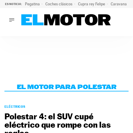
Pegatina
Coches clásicos
Cupra rey Felipe
Caravana lig
ES NOTICIA:
LO ÚLTIMO
¿Conocías esta pegatina de moda?: puede salvar tu coche d
LO ÚLTIMO
¿Conocías esta pegatina de moda?: puede salvar tu coche de
ACTUALIDAD
ELÉCTRICOS
CONDUCIR
PRUEBAS
Saltar
VIRALES
al
PODCAST
contenido
EL MOTOR PARA POLESTAR
MOTOS
TECNOLOGÍA
SUPERCOCHES
ELÉCTRICOS
MOTORTV
Polestar 4: el SUV cupé
PREMIOS
eléctrico que rompe con las
SERVICIOS
reglas