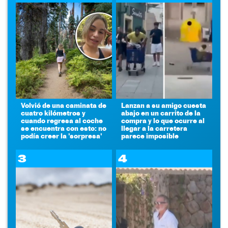
Volvió de una caminata de
Lanzan a su amigo cuesta
cuatro kilómetros y
abajo en un carrito de la
cuando regresa al coche
compra y lo que ocurre al
se encuentra con esto: no
llegar a la carretera
podía creer la 'sorpresa'
parece imposible
3
4