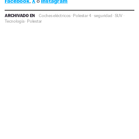
Facebook
,
X
o
Instagram
ARCHIVADO EN
Coches eléctricos
·
Polestar 4
·
seguridad
·
SUV
·
Tecnología
·
Polestar