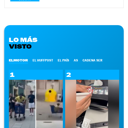
LO MÁS
VISTO
ELMOTOR
EL HUFFPOST
EL PAÍS
AS
CADENA SER
1
2