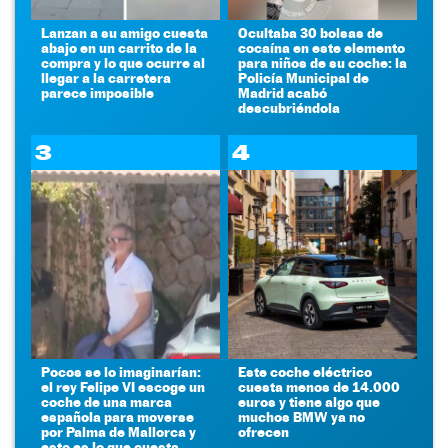
Lanzan a su amigo cuesta
Ocultaba 30 bolsas de
abajo en un carrito de la
cocaína en este elemento
compra y lo que ocurre al
para niños de su coche: la
llegar a la carretera
Policía Municipal de
parece imposible
Madrid acabó
descubriéndola
3
4
Pocos se lo imaginarían:
Este coche eléctrico
el rey Felipe VI escoge un
cuesta menos de 14.000
coche de una marca
euros y tiene algo que
española para moverse
muchos BMW ya no
por Palma de Mallorca y
ofrecen
esto es lo que cuesta