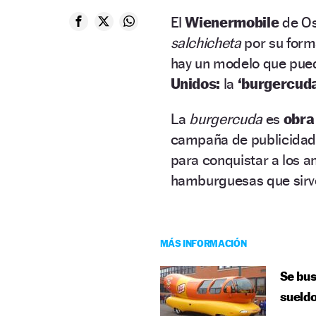
El
Wienermobile
de O
salchicheta
por su forma
hay un modelo que pue
Unidos:
la
‘burgercuda
La
burgercuda
es
obra
campaña de publicidad 
para conquistar a los 
hamburguesas que sirv
MÁS INFORMACIÓN
Se bus
sueldo