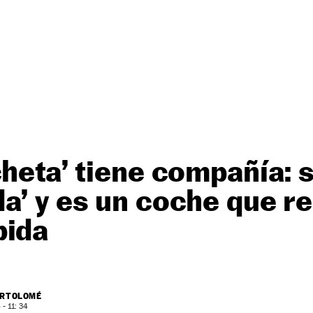
cheta’ tiene compañía: 
a’ y es un coche que r
pida
ARTOLOMÉ
- 11: 34