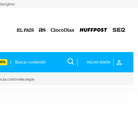
borghini
IOS
INICIAR SESIÓN
ncia controles espe
 y anuncia controles espe