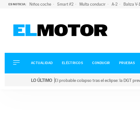
Niños coche
Smart #2
Multa conducir
A-2
Baliza V
ES NOTICIA:
ACTUALIDAD
ELÉCTRICOS
CONDUCIR
ACTUALIDAD
ELÉCTRICOS
CONDUCIR
PRUEBAS
PRUEBAS
Saltar
VIRALES
LO ÚLTIMO
El probable colapso tras el eclipse: la DGT p
al
PODCAST
LO ÚLTIMO
El probable colapso tras el eclipse: la DGT prevé u
contenido
MOTOS
TECNOLOGÍA
SUPERCOCHES
MOTORTV
PREMIOS
SERVICIOS