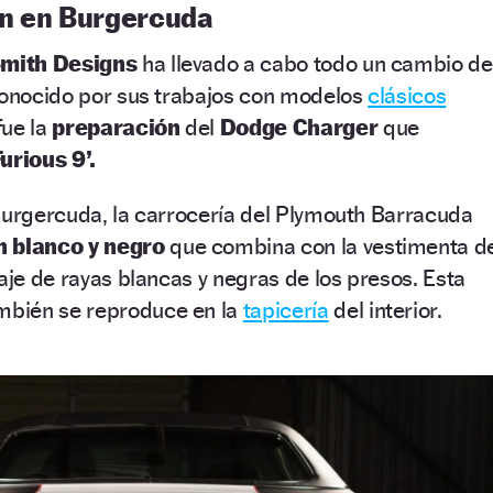
ón en Burgercuda
mith Designs
ha llevado a cabo todo un cambio de
 conocido por sus trabajos con modelos
clásicos
fue la
preparación
del
Dodge Charger
que
urious 9’.
Burgercuda, la carrocería del Plymouth Barracuda
n blanco y negro
que combina con la vestimenta d
raje de rayas blancas y negras de los presos. Esta
bién se reproduce en la
tapicería
del interior.