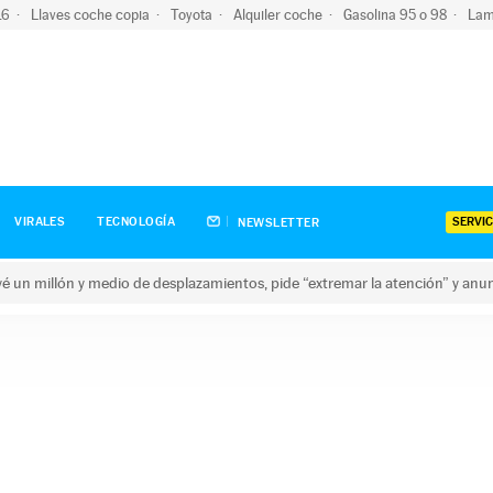
-16
Llaves coche copia
Toyota
Alquiler coche
Gasolina 95 o 98
Lam
SERVIC
VIRALES
TECNOLOGÍA
NEWSLETTER
revé un millón y medio de desplazamientos, pide “extremar la atención” y anu
n millón y medio de desplazamientos, pide “extremar la atención”