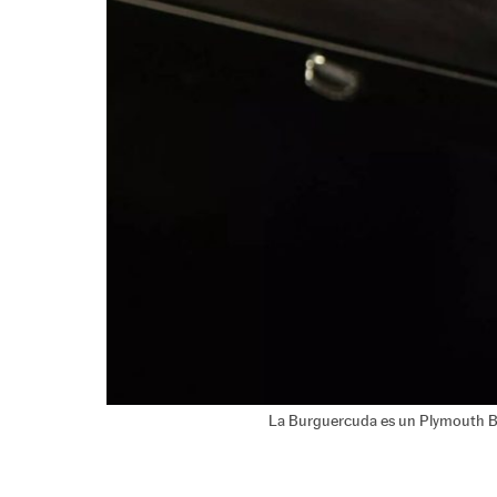
La Burguercuda es un Plymouth B