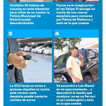
Ocultaba 30 bolsas de
Pocos se lo imaginarían:
cocaína en este elemento
el rey Felipe VI escoge un
para niños de su coche: la
coche de una marca
Policía Municipal de
española para moverse
Madrid acabó
por Palma de Mallorca y
descubriéndola
esto es lo que cuesta
3
4
La OCU lanza un aviso a
Se encontró a Leo Messi
quienes alquilen un coche
en un aparcamiento... y
este verano: este
descubrió la bestia que
despiste puede costarte
conduce: no es un Ferrari
cientos de euros
ni un Lamborghini y esto
es lo que cuesta