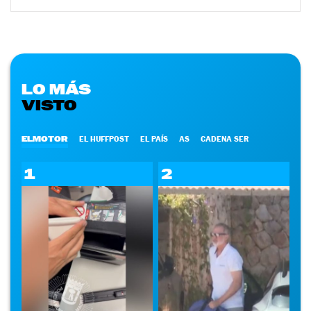
LO MÁS
VISTO
ELMOTOR
EL HUFFPOST
EL PAÍS
AS
CADENA SER
1
2