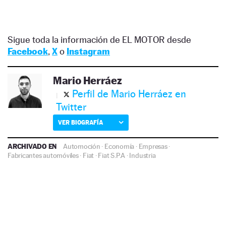
Sigue toda la información de EL MOTOR desde
Facebook
,
X
o
Instagram
Mario Herráez
Perfil de Mario Herráez en
Twitter
VER BIOGRAFÍA
ARCHIVADO EN
Automoción
·
Economía
·
Empresas
·
Fabricantes automóviles
·
Fiat
·
Fiat S.P.A
·
Industria