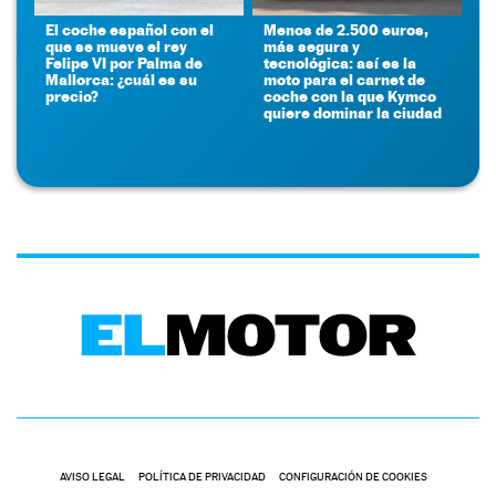
El coche español con el
Menos de 2.500 euros,
que se mueve el rey
más segura y
Felipe VI por Palma de
tecnológica: así es la
Mallorca: ¿cuál es su
moto para el carnet de
precio?
coche con la que Kymco
quiere dominar la ciudad
AVISO LEGAL
POLÍTICA DE PRIVACIDAD
CONFIGURACIÓN DE COOKIES