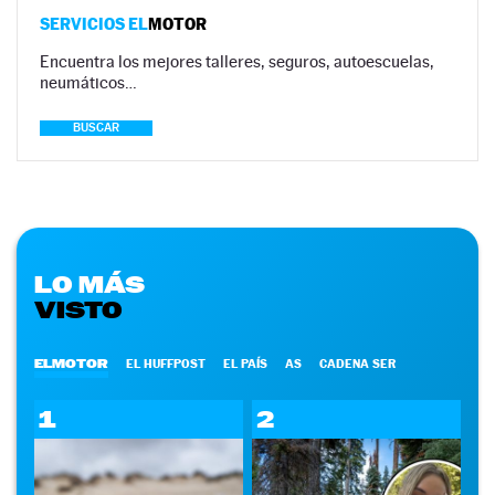
SERVICIOS EL
MOTOR
Encuentra los mejores talleres, seguros, autoescuelas,
neumáticos…
BUSCAR
LO MÁS
VISTO
ELMOTOR
EL HUFFPOST
EL PAÍS
AS
CADENA SER
1
2