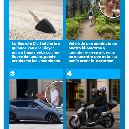
La Guardia Civil advierte a
Volvió de una caminata de
quienes van a la playa:
cuatro kilómetros y
nunca hagas esto con las
cuando regresa al coche
llaves del coche, puede
se encuentra con esto: no
arruinarte las vacaciones
podía creer la 'sorpresa'
3
4