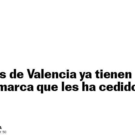
as de Valencia ya tienen
 marca que les ha cedid
A
: 50