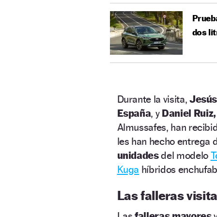
Prueba
dos li
Durante la visita,
Jesús
España
, y
Daniel Ruiz,
Almussafes, han recibid
les han hecho entrega d
unidades
del modelo
T
Kuga
híbridos enchufab
Las falleras visi
Las
falleras mayores
y