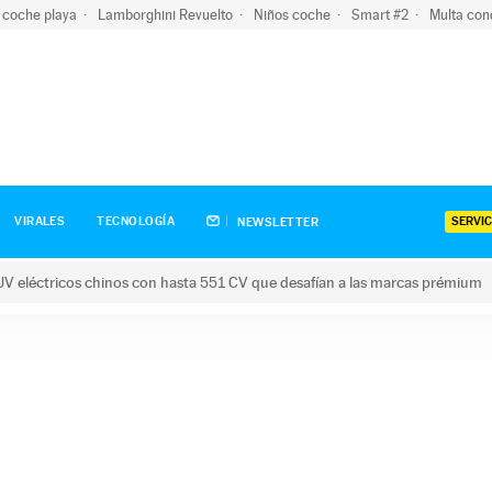
 coche playa
Lamborghini Revuelto
Niños coche
Smart #2
Multa con
SERVIC
VIRALES
TECNOLOGÍA
NEWSLETTER
V eléctricos chinos con hasta 551 CV que desafían a las marcas prémium
tricos chinos con hasta 551 CV que desafían a las marcas prém