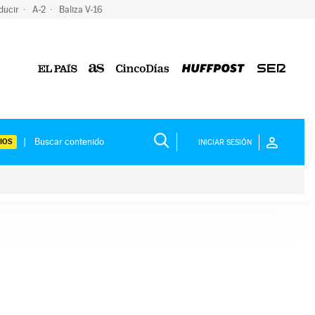
ducir
A-2
Baliza V-16
IOS
INICIAR SESIÓN
ium