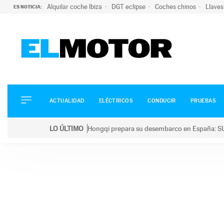
Alquilar coche Ibiza
DGT eclipse
Coches chinos
Llaves
ES NOTICIA:
ACTUALIDAD
ELÉCTRICOS
CONDUCIR
ACTUALIDAD
ELÉCTRICOS
CONDUCIR
PRUEBAS
PRUEBAS
Saltar
VIRALES
LO ÚLTIMO
Hongqi prepara su desembarco en España: SU
al
PODCAST
LO ÚLTIMO
Hongqi prepara su desembarco en España: SUV eléc
contenido
MOTOS
TECNOLOGÍA
SUPERCOCHES
MOTORTV
PREMIOS
SERVICIOS