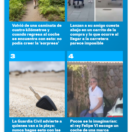
Volvió de una caminata de
Lanzan a su amigo cuesta
cuatro kilómetros y
abajo en un carrito de la
cuando regresa al coche
compra y lo que ocurre al
se encuentra con esto: no
llegar a la carretera
podía creer la 'sorpresa'
parece imposible
3
4
La Guardia Civil advierte a
Pocos se lo imaginarían:
quienes van a la playa:
el rey Felipe VI escoge un
nunca hagas esto con las
coche de una marca