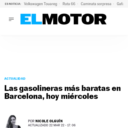
Volkswagen Touareg
Ruta 66
Caminata sorpresa
Gafas 
ES NOTICIA:
LO ÚLTIMO
Ni se te ocurra usar las gafas del eclipse al volante: el moti
LO ÚLTIMO
Ni se te ocurra usar las gafas del eclipse al volante: el motiv
ACTUALIDAD
ELÉCTRICOS
CONDUCIR
PRUEBAS
Saltar
VIRALES
al
ACTUALIDAD
PODCAST
contenido
Las gasolineras más baratas en
MOTOS
Barcelona, hoy miércoles
TECNOLOGÍA
SUPERCOCHES
MOTORTV
PREMIOS
NICOLE OLGUÍN
POR
SERVICIOS
ACTUALIZADO 22 MAR 22 - 17: 06