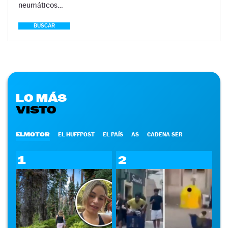
neumáticos…
BUSCAR
LO MÁS
VISTO
ELMOTOR
EL HUFFPOST
EL PAÍS
AS
CADENA SER
1
2