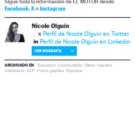
Sigue toda la información de EL MOTOR desde
Facebook
,
X
o
Instagram
Nicole Olguín
Perfil de Nicole Olguín en Twitter
Perfil de Nicole Olguín en Linkedin
VER BIOGRAFÍA
ARCHIVADO EN
Barcelona
·
Combustibles
·
Diésel
·
Gasolina
·
Gasolineras
·
GLP
·
Precio gasolina
·
Repostar